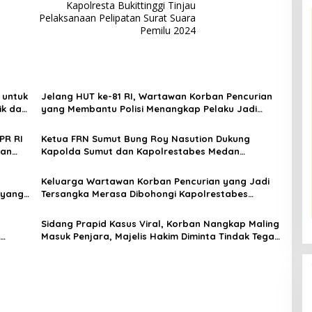
Kapolresta Bukittinggi Tinjau
Pelaksanaan Pelipatan Surat Suara
Pemilu 2024
 untuk
Jelang HUT ke-81 RI, Wartawan Korban Pencurian
ik dan
yang Membantu Polisi Menangkap Pelaku Jadi
a di
Tersangka Berharap Perhatian Presiden Prabowo
PR RI
Ketua FRN Sumut Bung Roy Nasution Dukung
uan
Kapolda Sumut dan Kapolrestabes Medan
tnah
Tangkap Terlapor Kasus Dugaan Penipuan dan
Fitnah
Keluarga Wartawan Korban Pencurian yang Jadi
 yang
Tersangka Merasa Dibohongi Kapolrestabes
dan
Medan, Kirim Surat ke Presiden Prabowo, Komisi III
DPR RI dan Kapolri!
Sidang Prapid Kasus Viral, Korban Nangkap Maling
Masuk Penjara, Majelis Hakim Diminta Tindak Tegas
Medan
Saksi Putri Mutiara yang Diduga Memberikan
Keterangan Tidak Sesuai Fakta!