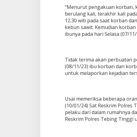
g
“Menurut pengakuan korban, k
T
berulang kali, terakhir kali pad
i
12.30 wib pada saat korban dan 
n
g
kebun sawit. Kemudian korban 
g
ibunya pada hari Selasa (07/11/
i
Tidak terima akan perbuatan p
(08/11/23) ibu korban dan kor
untuk melaporkan kejadian ters
Usai memeriksa beberapa orang
(10/01/24) Sat Reskrim Polres
pelaku dari dalam rumahnya d
Reskrim Polres Tebing Tinggi u