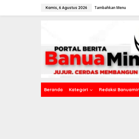
L
Tambahkan Menu
e
Kamis, 6 Agustus 2026
w
a
t
i
k
e
k
o
n
t
e
n
Beranda
Kategori
Redaksi Banuamin