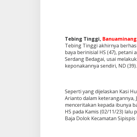
g
k
a
p
S
a
t
Tebing Tinggi,
Banuaminang.
R
Tebing Tinggi akhirnya berhas
e
baya berinisial HS (47), petani
s
k
Serdang Bedagai, usai melaku
r
keponakannya sendiri, ND (39).
i
m
P
o
Seperti yang dijelaskan Kasi 
l
r
Arianto dalam keterangannya, 
e
menceritakan kepada ibunya ba
s
HS pada Kamis (02/11/23) lalu p
T
Baja Dolok Kecamatan Sipispis
e
b
i
n