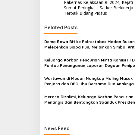
Rakernas Kejaksaan RI 2024, Kejati
a
Sumut Peringkat I Satker Berkinerja
v
Terbaik Bidang Pidsus
i
Related Posts
g
a
Demo Bawa BH ke Polrestabes Medan Bukan
s
Melecehkan Siapa Pun, Melainkan Simbol Krit
Rasa Kecewa Lambatnya Penanganan Pekar
i
Polrestabes Medan
Keluarga Korban Pencurian Minta Komisi III D
p
Pantau Penanganan Laporan Dugaan Penip
Bermodus Surat Perdamaian dan Dugaan Fi
o
Terkait Tuduhan Pemerasan Rp250 Juta
Wartawan di Medan Nangkap Maling Masuk
s
Penjara dan DPO, Ibu Bersama Dua Anaknya
Masih Kecil Minta Tolong Prabowo Subianto 
DPR RI
Merasa Dizalimi, Keluarga Korban Pencurian
Menangis dan Bentangkan Spanduk Presiden
Prabowo Usai Sidang di Pengadilan Negeri 
News Feed