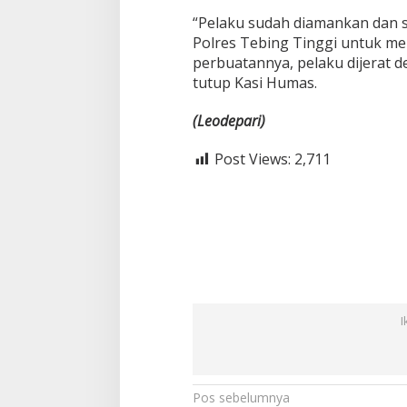
“Pelaku sudah diamankan dan s
Polres Tebing Tinggi untuk 
perbuatannya, pelaku dijerat d
tutup Kasi Humas.
(Leodepari)
Post Views:
2,711
I
N
Pos sebelumnya