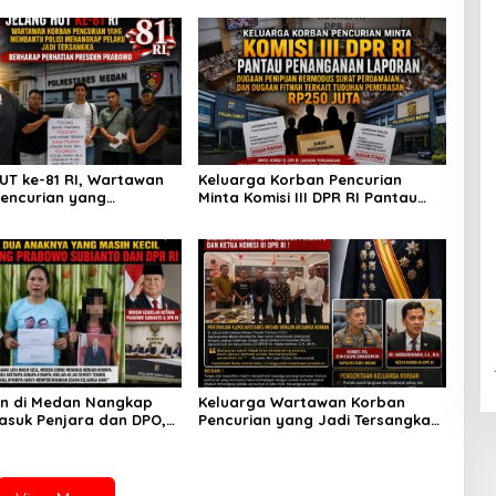
UT ke-81 RI, Wartawan
Keluarga Korban Pencurian
encurian yang
Minta Komisi III DPR RI Pantau
 Polisi Menangkap
Penanganan Laporan Dugaan
adi Tersangka Berharap
Penipuan Bermodus Surat
n Presiden Prabowo
Perdamaian dan Dugaan Fitnah
Terkait Tuduhan Pemerasan
Rp250 Juta
n di Medan Nangkap
Keluarga Wartawan Korban
asuk Penjara dan DPO,
Pencurian yang Jadi Tersangka
ama Dua Anaknya yang
Merasa Dibohongi Kapolrestabes
il Minta Tolong
Medan, Kirim Surat ke Presiden
Subianto dan DPR RI
Prabowo, Komisi III DPR RI dan
Kapolri!