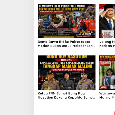
Demo Bawa BH ke Polrestabes
Jelang H
Medan Bukan untuk Melecehkan
Korban P
Siapa Pun, Melainkan Simbol
Membantu
Kritik dan Rasa Kecewa
Pelaku J
Lambatnya Penanganan Pekara
Perhatia
di Polrestabes Medan
Ketua FRN Sumut Bung Roy
Wartawa
Nasution Dukung Kapolda Sumut
Maling M
dan Kapolrestabes Medan
Ibu Bers
Tangkap Terlapor Kasus Dugaan
Masih Kec
Penipuan dan Fitnah
Prabowo 