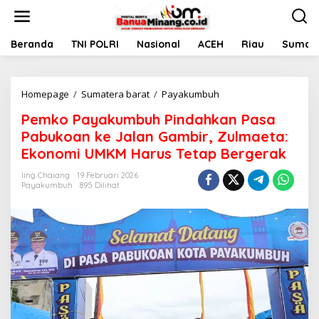
L
e
w
a
Beranda
TNI POLRI
Nasional
ACEH
Riau
Sumate
t
i
k
Homepage
/
Sumatera barat
/
Payakumbuh
P
e
e
k
Pemko Payakumbuh Pindahkan Pasa
m
o
k
n
Pabukoan ke Jalan Gambir, Zulmaeta:
o
t
Ekonomi UMKM Harus Tetap Bergerak
P
e
a
n
Iing Chaiang
19 Februari 2026
y
Payakumbuh
895 Dilihat
a
k
u
m
b
u
h
P
i
n