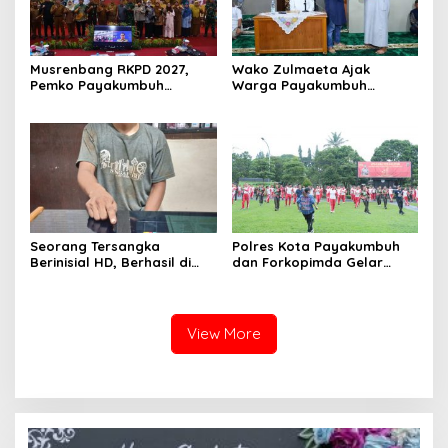
Musrenbang RKPD 2027,
Wako Zulmaeta Ajak
Pemko Payakumbuh
Warga Payakumbuh
Tegaskan Lima Prioritas
Perkuat Kamtibmas dari
Pembangunan Daerah
Keluarga saat Safari
Ramadan 1447 H
Seorang Tersangka
Polres Kota Payakumbuh
Berinisial HD, Berhasil di
dan Forkopimda Gelar
Tangkap Satuan Narkoba
Senam Sehat Bersama,
Polres Kota Payakumbuh,
Untuk Memperkuat Jalinan
Apakah Ada Jaringan
Sinergitas Bersama
Besar?
View More