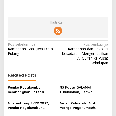
Ikuti Kami
N
Pos sebelumnya
Pos berikutnya
Ramadhan: Saat Jiwa Diajak
Ramadhan dan Revolusi
a
Pulang
Kesadaran: Mengembalikan
v
Al-Qur’an ke Pusat
Kehidupan
i
g
Related Posts
a
s
Pemko Payakumbuh
83 Kader GALAMAI
Kembangkan Potensi
Dikukuhkan, Pemko
i
Peternakan dan
Payakumbuh Genjot
p
Kesejahteraan Peternak
Jaminan Sosial Pekerja
Musrenbang RKPD 2027,
Wako Zulmaeta Ajak
Melalui Kontes Kambing PE
Rentan
Pemko Payakumbuh
Warga Payakumbuh
o
Wali Kota Cup 2026
Tegaskan Lima Prioritas
Perkuat Kamtibmas dari