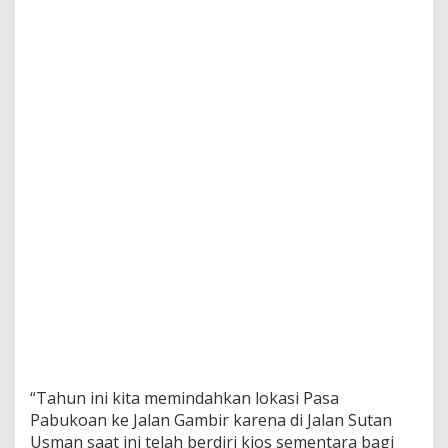
K
M
H
a
r
u
s
T
e
t
a
p
B
e
r
g
e
r
a
k
“Tahun ini kita memindahkan lokasi Pasa
Pabukoan ke Jalan Gambir karena di Jalan Sutan
Usman saat ini telah berdiri kios sementara bagi