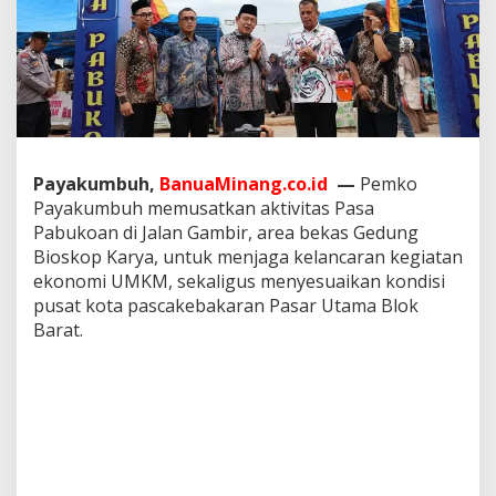
d
a
h
k
a
n
P
a
s
Payakumbuh,
BanuaMinang.co.id
—
Pemko
a
Payakumbuh memusatkan aktivitas Pasa
P
a
Pabukoan di Jalan Gambir, area bekas Gedung
b
Bioskop Karya, untuk menjaga kelancaran kegiatan
u
ekonomi UMKM, sekaligus menyesuaikan kondisi
k
pusat kota pascakebakaran Pasar Utama Blok
o
Barat.
a
n
k
e
J
a
l
a
n