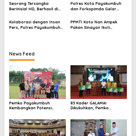
s
Pembangunan Daerah
Keluarga saat Safari
Seorang Tersangka
Polres Kota Payakumbuh
Ramadan 1447 H
Berinisial HD, Berhasil di
dan Forkopimda Gelar
Tangkap Satuan Narkoba
Senam Sehat Bersama,
Polres Kota Payakumbuh,
Untuk Memperkuat Jalinan
Kolaborasi dengan Insan
PPMTI Koto Nan Ampek
Apakah Ada Jaringan
Sinergitas Bersama
Pers, Polres Payakumbuh
Pakan Sinayan Ikuti
Besar?
Serahkan Bantuan Untuk
Vocational Competitionon
Korban Banjir di Sumatera
(MCV) MAN 1 Kota
Barat
Payakumbuh
News Feed
Pemko Payakumbuh
83 Kader GALAMAI
Kembangkan Potensi
Dikukuhkan, Pemko
Peternakan dan
Payakumbuh Genjot
Kesejahteraan Peternak
Jaminan Sosial Pekerja
Melalui Kontes Kambing PE
Rentan
Wali Kota Cup 2026