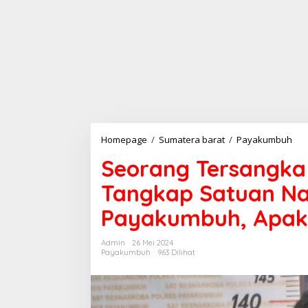
Homepage
/
Sumatera barat
/
Payakumbuh
S
e
Seorang Tersangka B
o
r
Tangkap Satuan Na
a
n
Payakumbuh, Apak
g
T
e
Admin
26 Mei 2024
r
Payakumbuh
963 Dilihat
s
a
n
g