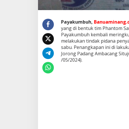
s
K
o
t
Payakumbuh,
Banuaminang.c
a
yang di bentuk tim Phantom S
P
Payakumbuh kembali meringkus
a
y
melakukan tindak pidana penya
a
sabu. Penangkapan ini di lakuk
k
Jorong Padang Ambacang Situj
u
/05/2024).
m
b
u
h
,
A
p
a
k
a
h
A
d
a