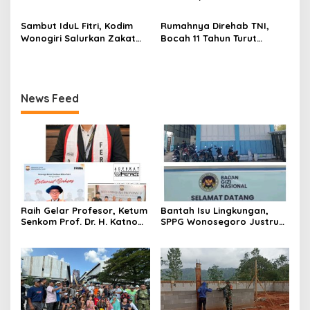
Sesuai Harga Pemerintah
Halaman Masjid Nur Huda
Laksanakan Patroli
Mindi
Pengamanan Di Terminal
Sambut IduL Fitri, Kodim
Rumahnya Direhab TNI,
Angkutan
Wonogiri Salurkan Zakat
Bocah 11 Tahun Turut
Fitra Dan Tali Asih Kepada
Membantu Melansir
Warga
Material
News Feed
Raih Gelar Profesor, Ketum
Bantah Isu Lingkungan,
Senkom Prof. Dr. H. Katno
SPPG Wonosegoro Justru
Hadi Sampaikan Orasi
Jadi Motor Ekonomi Warga
Ilmiah tentang Paradigma
Boyolali
Baru Pariwisata dan
Ketahanan Ekonomi