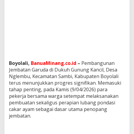
e
b
u
t
:
C
a
k
a
r
A
y
Boyolali,
BanuaMinang.co.id
–
Pembangunan
a
Jembatan Garuda di Dukuh Gunung Kancil, Desa
m
Nglembu, Kecamatan Sambi, Kabupaten Boyolali
D
terus menunjukkan progres signifikan. Memasuki
i
tahap penting, pada Kamis (9/04/2026) para
s
i
pekerja bersama warga setempat melaksanakan
a
pembuatan sekaligus perapian lubang pondasi
p
cakar ayam sebagai dasar utama penopang
k
jembatan.
a
n
T
a