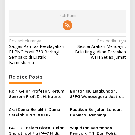
Ikuti Kami
N
Pos sebelumnya
Pos berikutnya
Satgas Pamtas Kewilayahan
Sesuai Arahan Mendagri,
a
RI-PNG Yonif 763 Berbagi
Bukittinggi Akan Terapkan
v
Sembako di Distrik
WFH Setiap Jumat
Bamusbama
i
g
Related Posts
a
s
Raih Gelar Profesor, Ketum
Bantah Isu Lingkungan,
Senkom Prof. Dr. H. Katno
SPPG Wonosegoro Justru
i
Hadi Sampaikan Orasi
Jadi Motor Ekonomi Warga
p
Ilmiah tentang Paradigma
Boyolali
Aksi Demo Berakhir Damai
Pastikan Berjalan Lancar,
Baru Pariwisata dan
Setelah Dirut BULOG
Babinsa Dampingi
o
Ketahanan Ekonomi
Pastikan di tahun 2026
Pembangunan KDKMP
s
Menyerap Tebu Petani
PAC LDII Pelem Blora, Gelar
Wujudkan Keamanan
Blora melalui PT GMM
Sholat Idul Fitri 1447 H di
Pemudik, TNI Dan Polri