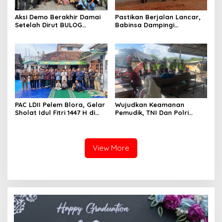
Aksi Demo Berakhir Damai
Pastikan Berjalan Lancar,
Setelah Dirut BULOG
Babinsa Dampingi
Pastikan di tahun 2026
Pembangunan KDKMP
Menyerap Tebu Petani
Blora melalui PT GMM
Sesuai Harga Pemerintah
PAC LDII Pelem Blora, Gelar
Wujudkan Keamanan
Sholat Idul Fitri 1447 H di
Pemudik, TNI Dan Polri
Halaman Masjid Nur Huda
Laksanakan Patroli
Mindi
Pengamanan Di Terminal
Angkutan
View More