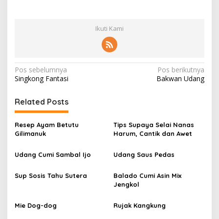
Ikuti Kami
N
Pos sebelumnya
Pos berikutnya
Singkong Fantasi
Bakwan Udang
a
v
Related Posts
i
g
Resep Ayam Betutu
Tips Supaya Selai Nanas
Gilimanuk
Harum, Cantik dan Awet
a
s
Udang Cumi Sambal Ijo
Udang Saus Pedas
i
Sup Sosis Tahu Sutera
Balado Cumi Asin Mix
p
Jengkol
o
s
Mie Dog-dog
Rujak Kangkung