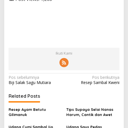
Ikuti Kami
N
Pos sebelumnya
Pos berikutnya
Biji Salak Sagu Mutiara
Resep Sambal Kweni
a
v
Related Posts
i
g
Resep Ayam Betutu
Tips Supaya Selai Nanas
Gilimanuk
Harum, Cantik dan Awet
a
s
Udang Cumi Sambal Ijo
Udang Saus Pedas