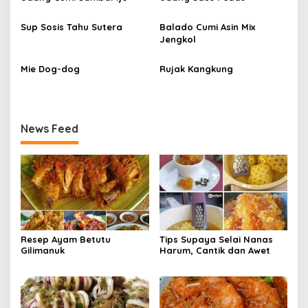
i
Sup Sosis Tahu Sutera
Balado Cumi Asin Mix
p
Jengkol
o
s
Mie Dog-dog
Rujak Kangkung
News Feed
Resep Ayam Betutu
Tips Supaya Selai Nanas
Gilimanuk
Harum, Cantik dan Awet