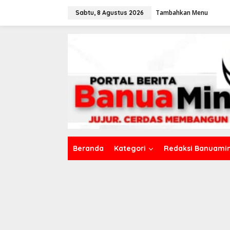
L
Tambahkan Menu
e
Sabtu, 8 Agustus 2026
w
a
t
i
k
e
k
o
n
t
e
n
Beranda
Kategori
Redaksi Banuamin