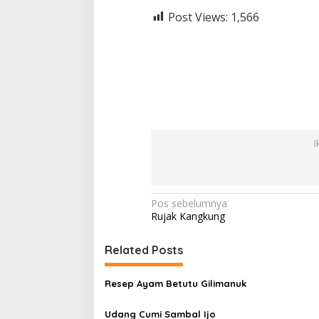
Post Views:
1,566
I
N
Pos sebelumnya
Rujak Kangkung
a
v
Related Posts
i
g
Resep Ayam Betutu Gilimanuk
a
Udang Cumi Sambal Ijo