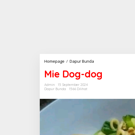
Homepage
/
Dapur Bunda
M
i
Mie Dog-dog
e
D
o
Admin
15 September 2024
g
Dapur Bunda
1566 Dilihat
-
d
o
g