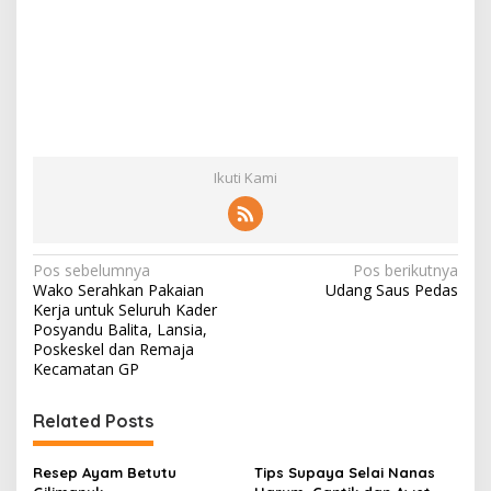
Ikuti Kami
N
Pos sebelumnya
Pos berikutnya
Wako Serahkan Pakaian
Udang Saus Pedas
a
Kerja untuk Seluruh Kader
v
Posyandu Balita, Lansia,
Poskeskel dan Remaja
i
Kecamatan GP
g
Related Posts
a
s
Resep Ayam Betutu
Tips Supaya Selai Nanas
i