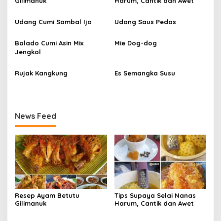
Gilimanuk
Harum, Cantik dan Awet
p
Udang Cumi Sambal Ijo
Udang Saus Pedas
o
s
Balado Cumi Asin Mix
Mie Dog-dog
Jengkol
Rujak Kangkung
Es Semangka Susu
News Feed
Resep Ayam Betutu
Tips Supaya Selai Nanas
Gilimanuk
Harum, Cantik dan Awet