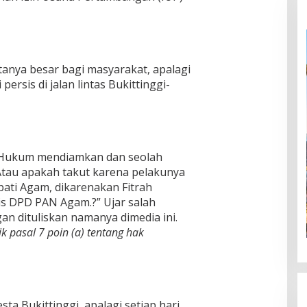
 tanya besar bagi masyarakat, apalagi
ersis di jalan lintas Bukittinggi-
 Hukum mendiamkan dan seolah
 Atau apakah takut karena pelakunya
ati Agam, dikarenakan Fitrah
is DPD PAN Agam.?” Ujar salah
n dituliskan namanya dimedia ini.
ik pasal 7 poin (a) tentang hak
sta Bukittinggi, apalagi setiap hari