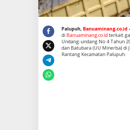
a
k
u
t
d
Palupuh,
Banuaminang.co.id
e
n
di
Banuaminang.co.id
terkait ga
g
Undang-undang No 4 Tahun 20
a
dan Batubara (UU Minerba) di 
n
Rantang Kecamatan Palupuh.
B
u
p
a
t
i
A
g
a
m
?