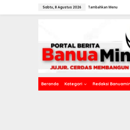
L
Tambahkan Menu
e
Sabtu, 8 Agustus 2026
w
a
t
i
k
e
k
o
n
t
e
n
Beranda
Kategori
Redaksi Banuamin