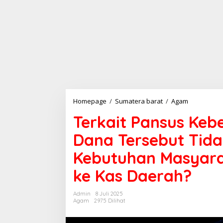
Homepage
/
Sumatera barat
/
Agam
T
e
Terkait Pansus Keb
r
k
Dana Tersebut Tid
a
i
Kebutuhan Masyara
t
P
ke Kas Daerah?
a
n
s
Admin
8 Juli 2025
u
Agam
2975 Dilihat
s
K