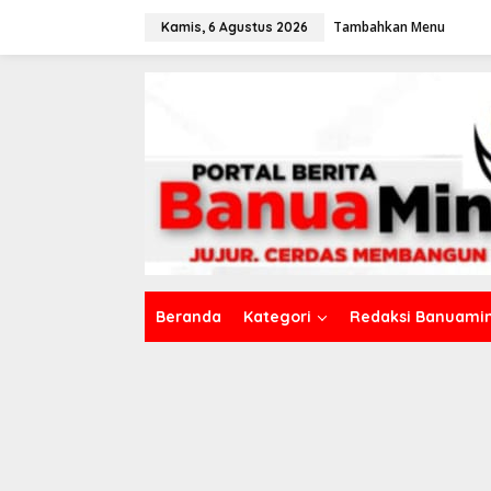
L
Tambahkan Menu
e
Kamis, 6 Agustus 2026
w
a
t
i
k
e
k
o
n
t
e
n
Beranda
Kategori
Redaksi Banuamin