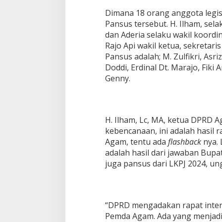
s
Dimana 18 orang anggota legis
D
Pansus tersebut. H. Ilham, sela
a
dan Aderia selaku wakil koordina
e
r
Rajo Api wakil ketua, sekretar
a
Pansus adalah; M. Zulfikri, Asriz
h
Doddi, Erdinal Dt. Marajo, Fiki
?
Genny.
H. Ilham, Lc, MA, ketua DPRD 
kebencanaan, ini adalah hasil 
Agam, tentu ada
flashback
nya. 
adalah hasil dari jawaban Bupa
juga pansus dari LKPJ 2024, ung
“DPRD mengadakan rapat inter
Pemda Agam. Ada yang menjadi 