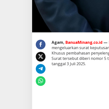
n
k
a
n
u
n
t
u
k
Agam,
BanuaMinang.co.id
—
K
e
mengeluarkan surat keputusan
b
Khusus pembahasan penyelen
u
Surat tersebut diberi nomor 5 
t
tanggal 3 Juli 2025.
u
h
a
n
M
a
s
y
a
r
a