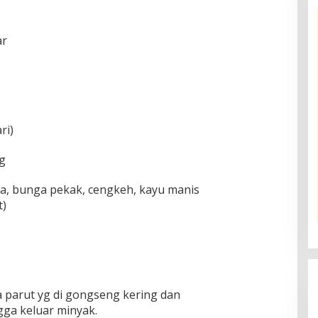
ar
ri)
g
ga, bunga pekak, cengkeh, kayu manis
t)
 parut yg di gongseng kering dan
gga keluar minyak.