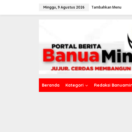
L
Tambahkan Menu
e
Minggu, 9 Agustus 2026
w
a
t
i
k
e
k
o
n
t
e
n
Beranda
Kategori
Redaksi Banuamin