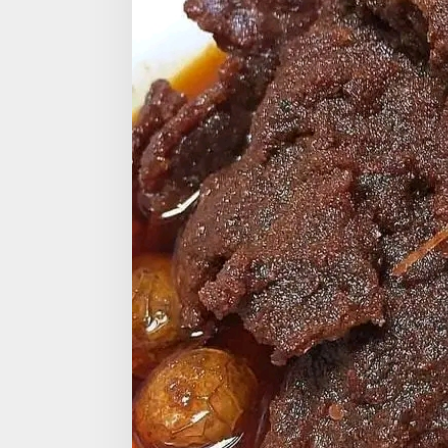
s
l
i
P
A
D
A
N
G