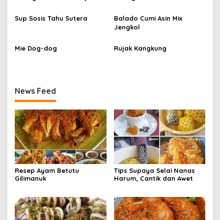
i
Sup Sosis Tahu Sutera
Balado Cumi Asin Mix
p
Jengkol
o
s
Mie Dog-dog
Rujak Kangkung
News Feed
Resep Ayam Betutu
Tips Supaya Selai Nanas
Gilimanuk
Harum, Cantik dan Awet