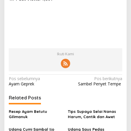
Ikuti Kami
N
Pos sebelumnya
Pos berikutnya
Ayam Geprek
Sambel Penyet Tempe
a
v
Related Posts
i
g
Resep Ayam Betutu
Tips Supaya Selai Nanas
Gilimanuk
Harum, Cantik dan Awet
a
s
Udang Cumi Sambal Ijo
Udang Saus Pedas