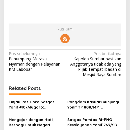
Ikuti Kami
N
Pos sebelumnya
Pos berikutnya
Penumpang Merasa
Kapolda Sumbar pastikan
a
Nyaman dengan Pelayanan
Anggotanya tidak ada yang
v
KM Labobar
Pijak Tempat Ibadah di
Mesjid Raya Sumbar
i
g
Related Posts
a
s
Tinjau Pos Goro Satgas
Pangdam Kasuari Kunjungi
Yonif 410/Alugoro:
Yonif TP 808/MM:
i
Kobarkan Semangat,
Tingkatkan
p
Disiplin, dan Kesiapsiagaan
Profesionalisme, Disiplin,
Mengajar dengan Hati,
Satgas Pamtas RI-PNG
Prajurit
dan Semangat Juang
Berbagi untuk Negeri
Kewilayahan Yonif 763/SBA
o
Prajurit
Pos Aisyo Bantu