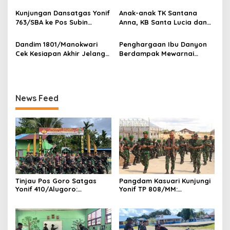
s
Pembangunan Taman
Kunjungan Dansatgas Yonif
Anak-anak TK Santana
Sekolah SD 1 Inpres
763/SBA ke Pos Subin
Anna, KB Santa Lucia dan
Kumurkek
Berlangsung Hangat, Hadir
TK Negeri Sisar Matiti
dalam Renovasi Gereja
Jelajahi Dunia TNI di Yonif
Dandim 1801/Manokwari
Penghargaan Ibu Danyon
Kampung Subin
763/SBA
Cek Kesiapan Akhir Jelang
Berdampak Mewarnai
Pembukaan TMMD Reguler
PERINGATAN HUT Persit
Ke-128
Kartika Chandra Kirana Ke-
80 di Aula Kodam
XVIII/Kasuari
News Feed
Tinjau Pos Goro Satgas
Pangdam Kasuari Kunjungi
Yonif 410/Alugoro:
Yonif TP 808/MM:
Kobarkan Semangat,
Tingkatkan
Disiplin, dan Kesiapsiagaan
Profesionalisme, Disiplin,
Prajurit
dan Semangat Juang
Prajurit