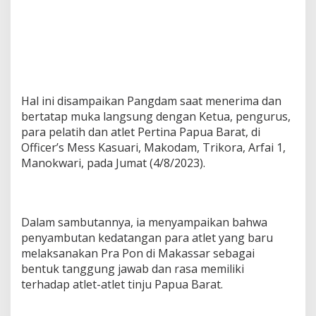
g
i
N
e
g
a
r
a
Hal ini disampaikan Pangdam saat menerima dan
d
bertatap muka langsung dengan Ketua, pengurus,
a
para pelatih dan atlet Pertina Papua Barat, di
n
Officer’s Mess Kasuari, Makodam, Trikora, Arfai 1,
M
e
Manokwari, pada Jumat (4/8/2023).
n
g
h
a
Dalam sambutannya, ia menyampaikan bahwa
r
penyambutan kedatangan para atlet yang baru
u
m
melaksanakan Pra Pon di Makassar sebagai
k
bentuk tanggung jawab dan rasa memiliki
a
terhadap atlet-atlet tinju Papua Barat.
n
P
a