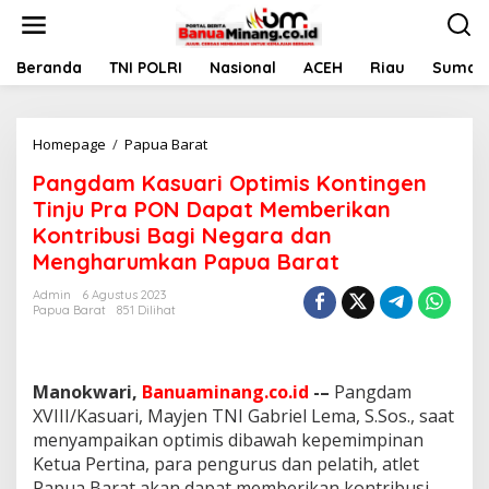
L
e
w
a
Beranda
TNI POLRI
Nasional
ACEH
Riau
Sumate
t
i
k
Homepage
/
Papua Barat
P
e
a
k
Pangdam Kasuari Optimis Kontingen
n
o
g
n
Tinju Pra PON Dapat Memberikan
d
t
Kontribusi Bagi Negara dan
a
e
Mengharumkan Papua Barat
m
n
K
Admin
6 Agustus 2023
a
Papua Barat
851 Dilihat
s
u
a
r
Manokwari,
Banuaminang.co.id
-–
Pangdam
i
XVIII/Kasuari, Mayjen TNI Gabriel Lema, S.Sos., saat
O
menyampaikan optimis dibawah kepemimpinan
p
t
Ketua Pertina, para pengurus dan pelatih, atlet
i
Papua Barat akan dapat memberikan kontribusi