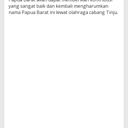
m
yang sangat baik dan kembali mengharumkan
i
nama Papua Barat ini lewat olahraga cabang Tinju.
s
K
o
n
t
i
n
g
e
n
T
i
n
j
u
P
r
a
P
O
N
D
a