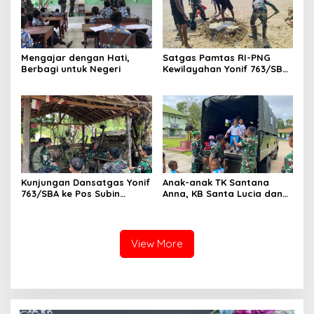
Mengajar dengan Hati,
Satgas Pamtas RI-PNG
Berbagi untuk Negeri
Kewilayahan Yonif 763/SBA
Pos Aisyo Bantu
Pembangunan Taman
Sekolah SD 1 Inpres
Kumurkek
Kunjungan Dansatgas Yonif
Anak-anak TK Santana
763/SBA ke Pos Subin
Anna, KB Santa Lucia dan
Berlangsung Hangat, Hadir
TK Negeri Sisar Matiti
dalam Renovasi Gereja
Jelajahi Dunia TNI di Yonif
Kampung Subin
763/SBA
View More