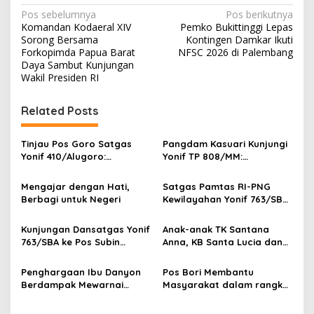
N
Pos sebelumnya
Pos berikutnya
Komandan Kodaeral XIV
Pemko Bukittinggi Lepas
a
Sorong Bersama
Kontingen Damkar Ikuti
v
Forkopimda Papua Barat
NFSC 2026 di Palembang
Daya Sambut Kunjungan
i
Wakil Presiden RI
g
Related Posts
a
s
Tinjau Pos Goro Satgas
Pangdam Kasuari Kunjungi
i
Yonif 410/Alugoro:
Yonif TP 808/MM:
p
Kobarkan Semangat,
Tingkatkan
Disiplin, dan Kesiapsiagaan
Profesionalisme, Disiplin,
Mengajar dengan Hati,
Satgas Pamtas RI-PNG
o
Prajurit
dan Semangat Juang
Berbagi untuk Negeri
Kewilayahan Yonif 763/SBA
Prajurit
s
Pos Aisyo Bantu
Pembangunan Taman
Kunjungan Dansatgas Yonif
Anak-anak TK Santana
Sekolah SD 1 Inpres
763/SBA ke Pos Subin
Anna, KB Santa Lucia dan
Kumurkek
Berlangsung Hangat, Hadir
TK Negeri Sisar Matiti
dalam Renovasi Gereja
Jelajahi Dunia TNI di Yonif
Penghargaan Ibu Danyon
Pos Bori Membantu
Kampung Subin
763/SBA
Berdampak Mewarnai
Masyarakat dalam rangka
PERINGATAN HUT Persit
pembangunan Rumah
Kartika Chandra Kirana Ke-
Warga di Kampung Bori