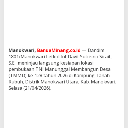
e
m
b
u
k
a
a
n
T
M
Manokwari,
BanuaMinang.co.id
—
Dandim
M
1801/Manokwari Letkol Inf Davit Sutrisno Sirait,
D
S.E., meninjau langsung kesiapan lokasi
R
pembukaan TNI Manunggal Membangun Desa
e
(TMMD) ke-128 tahun 2026 di Kampung Tanah
g
u
Rubuh, Distrik Manokwari Utara, Kab. Manokwari.
l
Selasa (21/04/2026).
e
r
K
e
-
1
2
8