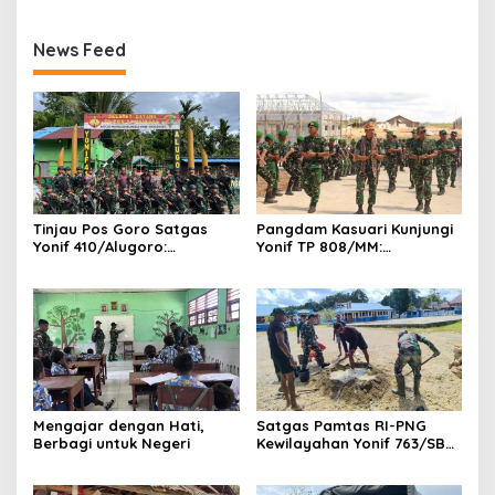
80 di Aula Kodam
XVIII/Kasuari
News Feed
Tinjau Pos Goro Satgas
Pangdam Kasuari Kunjungi
Yonif 410/Alugoro:
Yonif TP 808/MM:
Kobarkan Semangat,
Tingkatkan
Disiplin, dan Kesiapsiagaan
Profesionalisme, Disiplin,
Prajurit
dan Semangat Juang
Prajurit
Mengajar dengan Hati,
Satgas Pamtas RI-PNG
Berbagi untuk Negeri
Kewilayahan Yonif 763/SBA
Pos Aisyo Bantu
Pembangunan Taman