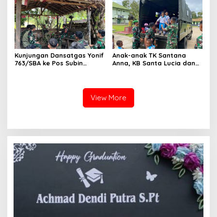
Sekolah SD 1 Inpres
Kumurkek
Kunjungan Dansatgas Yonif
Anak-anak TK Santana
763/SBA ke Pos Subin
Anna, KB Santa Lucia dan
Berlangsung Hangat, Hadir
TK Negeri Sisar Matiti
dalam Renovasi Gereja
Jelajahi Dunia TNI di Yonif
Kampung Subin
763/SBA
View More