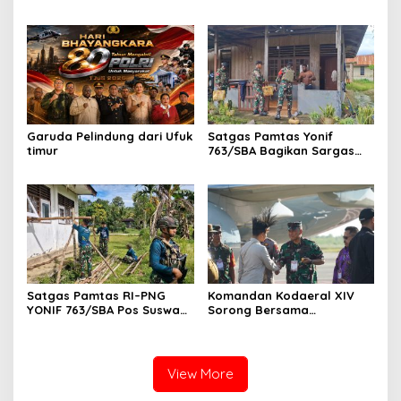
pada Kejuaraan Pencak
Gelar Binter Bersama
Silat Piala Gubernur Papua
Masyarakat Kampung
Barat Daya 2026
Taarof
Garuda Pelindung dari Ufuk
Satgas Pamtas Yonif
timur
763/SBA Bagikan Sargas
Kepada Warga Binaan
Satgas Pamtas RI–PNG
Komandan Kodaeral XIV
YONIF 763/SBA Pos Suswa
Sorong Bersama
Pengabdian Terhadap
Forkopimda Papua Barat
Rumah Ibadah di Kampung
Daya Sambut Kunjungan
Suswa
Wakil Presiden RI
View More