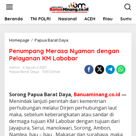
L
e
w
a
Beranda
TNI POLRI
Nasional
ACEH
Riau
Sumate
t
i
k
Homepage
/
Papua Barat Daya
P
e
e
k
Penumpang Merasa Nyaman dengan
n
o
u
n
Pelayanan KM Labobar
m
t
p
e
Admin
6 Agustus 2023
Papua Barat Daya
1043 Dilihat
a
n
n
g
M
Sorong Papua Barat Daya,
Banuaminang.co.id
—
e
r
Menindak lanjuti perintah dari kementrian
a
perhubungan melalui Dirjen perhubungan laut
s
maka, sebelum keberangkatan atau sandar di
a
dermaga tujuan KM Labobar dengan tujuan dari
N
Jayapura, Serui, manokwari, Sorong, Ambon,
y
a
Namlea, bau – bau , Makasar dan surabaya, maka