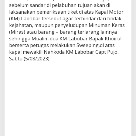
m
sebelum sandar di pelabuhan tujuan akan di
a
laksanakan pemeriksaan tiket di atas Kapal Motor
n
(KM) Labobar tersebut agar terhindar dari tindak
d
e
kejahatan, maupun penyeludupan Minuman Keras
n
(Miras) atau barang – barang terlarang lainnya
g
sehingga Mualim dua KM Labobar Bapak Khoirul
a
berserta petugas melakukan Sweeping,di atas
n
kapal mewakili Nahkoda KM Labobar Capt Pujo,
P
e
Sabtu (5/08/2023).
l
a
y
a
n
a
n
K
M
L
a
b
o
b