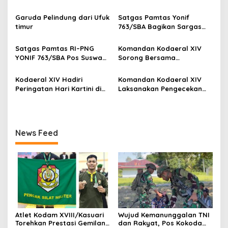
pada Kejuaraan Pencak
Gelar Binter Bersama
o
Silat Piala Gubernur Papua
Masyarakat Kampung
Garuda Pelindung dari Ufuk
Satgas Pamtas Yonif
Barat Daya 2026
Taarof
s
timur
763/SBA Bagikan Sargas
Kepada Warga Binaan
Satgas Pamtas RI–PNG
Komandan Kodaeral XIV
YONIF 763/SBA Pos Suswa
Sorong Bersama
Pengabdian Terhadap
Forkopimda Papua Barat
Rumah Ibadah di Kampung
Daya Sambut Kunjungan
Kodaeral XIV Hadiri
Komandan Kodaeral XIV
Suswa
Wakil Presiden RI
Peringatan Hari Kartini di
Laksanakan Pengecekan
Sorong
Ketahanan Pangan
News Feed
Atlet Kodam XVIII/Kasuari
Wujud Kemanunggalan TNI
Torehkan Prestasi Gemilang
dan Rakyat, Pos Kokoda