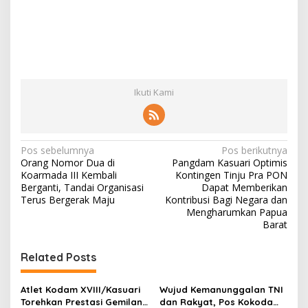
Ikuti Kami
N
Pos sebelumnya
Pos berikutnya
Orang Nomor Dua di
Pangdam Kasuari Optimis
a
Koarmada III Kembali
Kontingen Tinju Pra PON
v
Berganti, Tandai Organisasi
Dapat Memberikan
Terus Bergerak Maju
Kontribusi Bagi Negara dan
i
Mengharumkan Papua
Barat
g
a
Related Posts
s
i
Atlet Kodam XVIII/Kasuari
Wujud Kemanunggalan TNI
p
Torehkan Prestasi Gemilang
dan Rakyat, Pos Kokoda