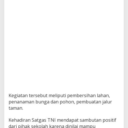
a
n
S
e
k
o
l
a
h
S
D
1
I
n
p
r
e
s
Kegiatan tersebut meliputi pembersihan lahan,
K
u
penanaman bunga dan pohon, pembuatan jalur
m
taman.
u
r
Kehadiran Satgas TNI mendapat sambutan positif
k
dari pihak sekolah karena dinilai mampu
e