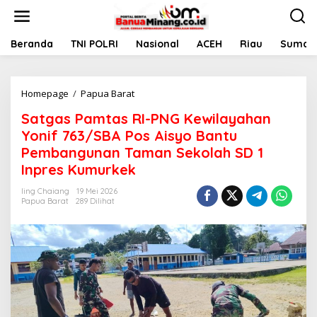
L
e
w
a
Beranda
TNI POLRI
Nasional
ACEH
Riau
Sumate
t
i
k
Homepage
/
Papua Barat
S
e
a
k
Satgas Pamtas RI-PNG Kewilayahan
t
o
g
n
Yonif 763/SBA Pos Aisyo Bantu
a
t
Pembangunan Taman Sekolah SD 1
s
e
Inpres Kumurkek
P
n
a
Iing Chaiang
19 Mei 2026
m
Papua Barat
289 Dilihat
t
a
s
R
I
-
P
N
G