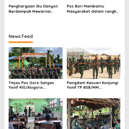
Jelajahi Dunia TNI di Yonif
Ke-128
Penghargaan Ibu Danyon
Pos Bori Membantu
763/SBA
Berdampak Mewarnai
Masyarakat dalam rangka
PERINGATAN HUT Persit
pembangunan Rumah
Kartika Chandra Kirana Ke-
Warga di Kampung Bori
80 di Aula Kodam
XVIII/Kasuari
News Feed
Tinjau Pos Goro Satgas
Pangdam Kasuari Kunjungi
Yonif 410/Alugoro:
Yonif TP 808/MM:
Kobarkan Semangat,
Tingkatkan
Disiplin, dan Kesiapsiagaan
Profesionalisme, Disiplin,
Prajurit
dan Semangat Juang
Prajurit