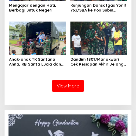
Mengajar dengan Hati,
Kunjungan Dansatgas Yonif
Berbagi untuk Negeri
763/SBA ke Pos Subin
Berlangsung Hangat, Hadir
dalam Renovasi Gereja
Kampung Subin
Anak-anak TK Santana
Dandim 1801/Manokwari
Anna, KB Santa Lucia dan
Cek Kesiapan Akhir Jelang
TK Negeri Sisar Matiti
Pembukaan TMMD Reguler
Jelajahi Dunia TNI di Yonif
Ke-128
763/SBA
View More