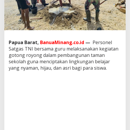
K
e
w
i
l
a
y
a
Papua Barat,
BanuaMinang.co.id
—
Personel
h
Satgas TNI bersama guru melaksanakan kegiatan
a
n
gotong royong dalam pembangunan taman
Y
sekolah guna menciptakan lingkungan belajar
o
yang nyaman, hijau, dan asri bagi para siswa.
n
i
f
7
6
3
/
S
B
A
P
o