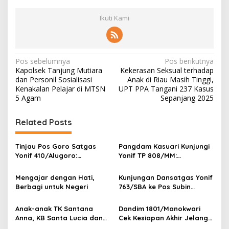
Ikuti Kami
N
Pos sebelumnya
Pos berikutnya
Kapolsek Tanjung Mutiara
Kekerasan Seksual terhadap
a
dan Personil Sosialisasi
Anak di Riau Masih Tinggi,
v
Kenakalan Pelajar di MTSN
UPT PPA Tangani 237 Kasus
5 Agam
Sepanjang 2025
i
g
Related Posts
a
s
Tinjau Pos Goro Satgas
Pangdam Kasuari Kunjungi
Yonif 410/Alugoro:
Yonif TP 808/MM:
i
Kobarkan Semangat,
Tingkatkan
p
Disiplin, dan Kesiapsiagaan
Profesionalisme, Disiplin,
Mengajar dengan Hati,
Kunjungan Dansatgas Yonif
Prajurit
dan Semangat Juang
Berbagi untuk Negeri
763/SBA ke Pos Subin
o
Prajurit
Berlangsung Hangat, Hadir
s
dalam Renovasi Gereja
Anak-anak TK Santana
Dandim 1801/Manokwari
Kampung Subin
Anna, KB Santa Lucia dan
Cek Kesiapan Akhir Jelang
TK Negeri Sisar Matiti
Pembukaan TMMD Reguler