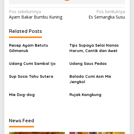
N
Pos sebelumnya
Pos berikutnya
Ayam Bakar Bumbu Kuning⁣
Es Semangka Susu
a
v
Related Posts
i
g
Resep Ayam Betutu
Tips Supaya Selai Nanas
Gilimanuk
Harum, Cantik dan Awet
a
s
Udang Cumi Sambal Ijo
Udang Saus Pedas
i
Sup Sosis Tahu Sutera
Balado Cumi Asin Mix
p
Jengkol
o
s
Mie Dog-dog
Rujak Kangkung
News Feed