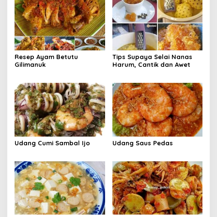
Resep Ayam Betutu
Tips Supaya Selai Nanas
Gilimanuk
Harum, Cantik dan Awet
Udang Cumi Sambal Ijo
Udang Saus Pedas