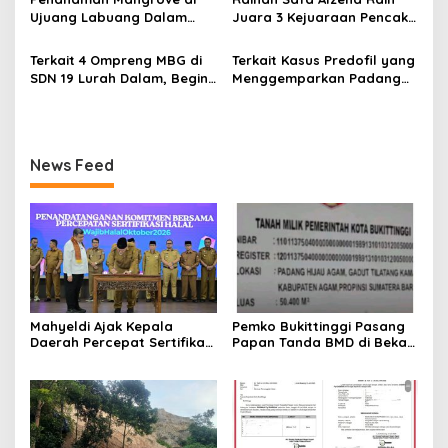
Ujuang Labuang Dalam
Juara 3 Kejuaraan Pencak
Rangka Hari Mangrove
Silat Tingkat Pelajar Se-
Sedunia
Sumatera Barat
Terkait 4 Ompreng MBG di
Terkait Kasus Predofil yang
SDN 19 Lurah Dalam, Begini
Menggemparkan Padang
Kronologisnya
Luar, Tujuh Saksi Hadiri
Panggilan Kejaksaan
Pengadilan Negeri Lubuk
Basung
News Feed
Mahyeldi Ajak Kepala
Pemko Bukittinggi Pasang
Daerah Percepat Sertifikasi
Papan Tanda BMD di Bekas
Halal, Bidik Sumbar Jadi
TPA Gadut
Pusat Ekosistem Halal
Nasional