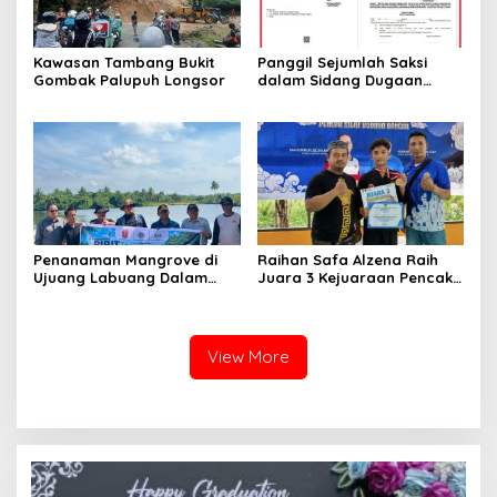
Kawasan Tambang Bukit
Panggil Sejumlah Saksi
Gombak Palupuh Longsor
dalam Sidang Dugaan
Kasus LGBT dengan
Terdakwa Haji DS
Penanaman Mangrove di
Raihan Safa Alzena Raih
Ujuang Labuang Dalam
Juara 3 Kejuaraan Pencak
Rangka Hari Mangrove
Silat Tingkat Pelajar Se-
Sedunia
Sumatera Barat
View More