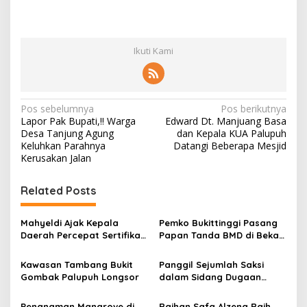
Ikuti Kami
N
Pos sebelumnya
Pos berikutnya
Lapor Pak Bupati,!! Warga
Edward Dt. Manjuang Basa
a
Desa Tanjung Agung
dan Kepala KUA Palupuh
v
Keluhkan Parahnya
Datangi Beberapa Mesjid
Kerusakan Jalan
i
g
Related Posts
a
s
Mahyeldi Ajak Kepala
Pemko Bukittinggi Pasang
Daerah Percepat Sertifikasi
Papan Tanda BMD di Bekas
i
Halal, Bidik Sumbar Jadi
TPA Gadut
p
Pusat Ekosistem Halal
Kawasan Tambang Bukit
Panggil Sejumlah Saksi
Nasional
Gombak Palupuh Longsor
dalam Sidang Dugaan
o
Kasus LGBT dengan
s
Terdakwa Haji DS
Penanaman Mangrove di
Raihan Safa Alzena Raih