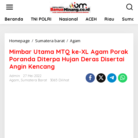
L
e
w
a
Beranda
TNI POLRI
Nasional
ACEH
Riau
Sumate
t
i
k
Homepage
/
Sumatera barat
/
Agam
M
e
i
k
Mimbar Utama MTQ ke-XL Agam Porak
m
o
b
n
Poranda Diterpa Hujan Deras Disertai
a
t
Angin Kencang
r
e
U
n
Admin
27 Mei 2022
t
Agam
,
Sumatera Barat
3065 Dilihat
a
m
a
M
T
Q
k
e
-
X