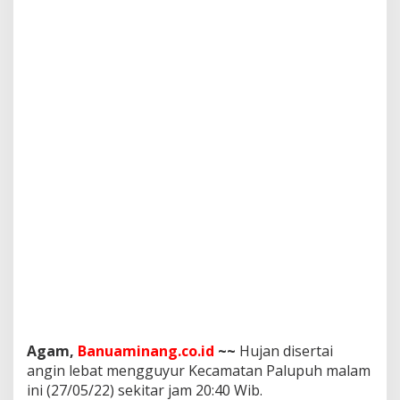
u
j
a
n
D
e
r
a
s
D
i
s
e
r
t
a
i
A
n
g
i
n
Agam,
Banuaminang.co.id
~~
Hujan disertai
K
angin lebat mengguyur Kecamatan Palupuh malam
e
ini (27/05/22) sekitar jam 20:40 Wib.
n