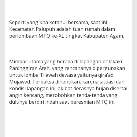
c
a
n
g
Seperti yang kita ketahui bersama, saat ini
Kecamatan Palupuh adalah tuan rumah dalam
perlombaan MTQ ke-XL tingkat Kabupaten Agam.
Mimbar utama yang berada di lapangan bolakaki
Paninggiran Ateh, yang rencananya dipergunakan
untuk lomba Tilawah dewasa yaitunya qira’ad
Mujawad. Terpaksa dihentikan, karena situasi dan
kondisi lapangan ini, akibat derasnya hujan disertai
angin kencang, merobohkan tenda-tenda yang
dulunya berdiri indah saat peresmian MTQ ini.