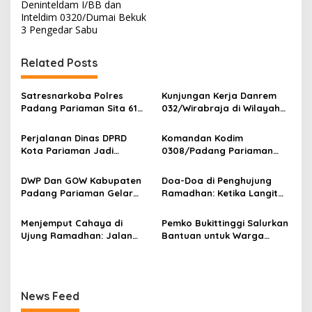
v
Deninteldam I/BB dan
Inteldim 0320/Dumai Bekuk
i
3 Pengedar Sabu
g
Related Posts
a
s
Satresnarkoba Polres
Kunjungan Kerja Danrem
i
Padang Pariaman Sita 61
032/Wirabraja di Wilayah
p
Paket Ganja Di Rumah
Kodim 0308/Padang
Orang Tua Pelaku
Pariaman
Perjalanan Dinas DPRD
Komandan Kodim
o
Kota Pariaman Jadi
0308/Padang Pariaman
s
Sorotan Publik. Ditengah
Pimpin Upacara Pelepasan
Efisiensi Anggaran.
Purna Bakti Kapten Inf
DWP Dan GOW Kabupaten
Doa-Doa di Penghujung
Yonnedi
Padang Pariaman Gelar
Ramadhan: Ketika Langit
Kegiatan Bersama Di
Paling Dekat dengan
Kampung Nelayan Merah
Hamba
Menjemput Cahaya di
Pemko Bukittinggi Salurkan
Putih Ketaping
Ujung Ramadhan: Jalan
Bantuan untuk Warga
Transformasi Diri dalam
Sungai Landia
Sepuluh Malam Terakhir
News Feed