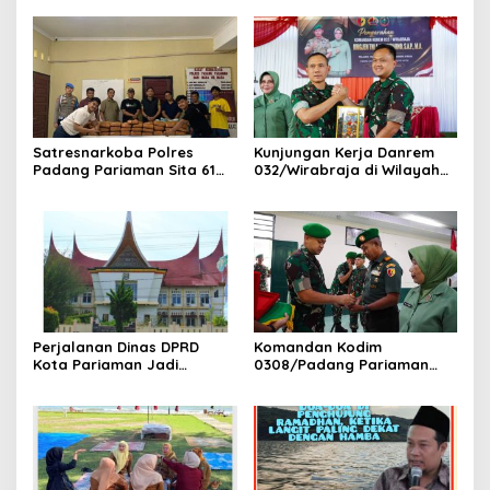
Satresnarkoba Polres
Kunjungan Kerja Danrem
Padang Pariaman Sita 61
032/Wirabraja di Wilayah
Paket Ganja Di Rumah
Kodim 0308/Padang
Orang Tua Pelaku
Pariaman
Perjalanan Dinas DPRD
Komandan Kodim
Kota Pariaman Jadi
0308/Padang Pariaman
Sorotan Publik. Ditengah
Pimpin Upacara Pelepasan
Efisiensi Anggaran.
Purna Bakti Kapten Inf
Yonnedi