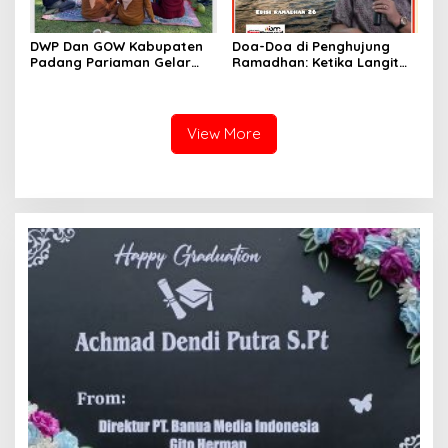
DWP Dan GOW Kabupaten
Doa-Doa di Penghujung
Padang Pariaman Gelar
Ramadhan: Ketika Langit
Kegiatan Bersama Di
Paling Dekat dengan
Kampung Nelayan Merah
Hamba
Putih Ketaping
View More