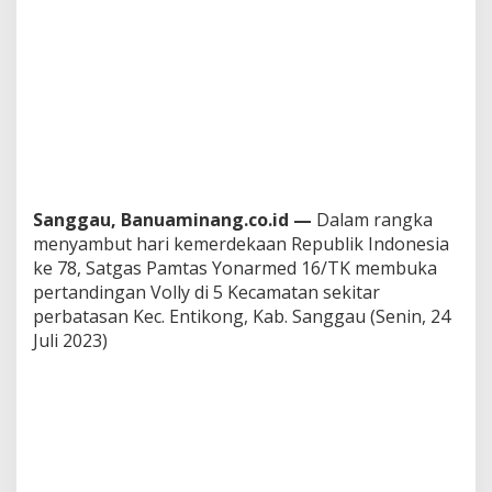
m
e
d
1
6
/
T
K
M
e
m
Sanggau, Banuaminang.co.id —
Dalam rangka
b
menyambut hari kemerdekaan Republik Indonesia
u
ke 78, Satgas Pamtas Yonarmed 16/TK membuka
k
a
pertandingan Volly di 5 Kecamatan sekitar
P
perbatasan Kec. Entikong, Kab. Sanggau (Senin, 24
e
Juli 2023)
r
l
o
m
b
a
a
n