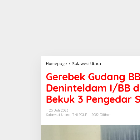
Homepage
/
Sulawesi Utara
G
e
Gerebek Gudang BB
r
e
Deninteldam I/BB 
b
e
Bekuk 3 Pengedar 
k
G
u
25 Juli 2023
d
Sulawesi Utara
,
TNI POLRI
2082 Dilihat
a
n
g
B