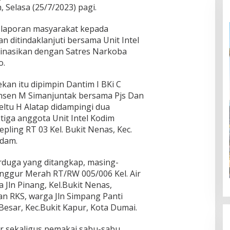
 Selasa (25/7/2023) pagi.
 laporan masyarakat kepada
 ditindaklanjuti bersama Unit Intel
inasikan dengan Satres Narkoba
o.
n itu dipimpin Dantim I BKi C
rinsen M Simanjuntak bersama Pjs Dan
eltu H Alatap didampingi dua
tiga anggota Unit Intel Kodim
pling RT 03 Kel. Bukit Nenas, Kec.
ndam.
rduga yang ditangkap, masing-
 Anggur Merah RT/RW 005/006 Kel. Air
 Jln Pinang, Kel.Bukit Nenas,
an RKS, warga Jln Simpang Panti
 Besar, Kec.Bukit Kapur, Kota Dumai.
 sekaligus pemakai sabu-sabu.