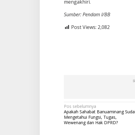
mengakhiri.
Sumber: Pendam I/BB
Post Views:
2,082
I
N
Pos sebelumnya
Apakah Sahabat Banuaminang Suda
a
Mengetahui Fungsi, Tugas,
v
Wewenang dan Hak DPRD?
i