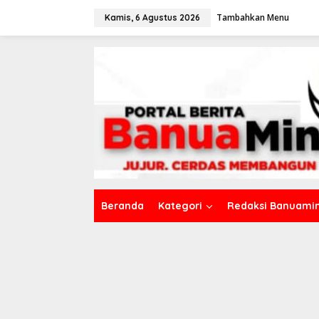
L
Tambahkan Menu
e
Kamis, 6 Agustus 2026
w
a
t
i
k
e
k
o
n
t
e
n
Beranda
Kategori
Redaksi Banuamin