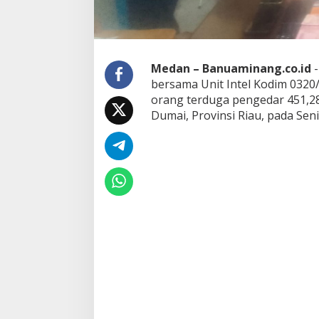
t
e
l
d
a
Medan – Banuaminang.co.id
-
m
bersama Unit Intel Kodim 0320
I
/
orang terduga pengedar 451,28
B
Dumai, Provinsi Riau, pada Seni
B
d
a
n
I
n
t
e
l
d
i
m
0
3
2
0