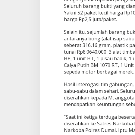
Seluruh barang bukti yang dia
Yakni 52 paket kecil harga Rp1
harga Rp2,5 juta/paket.
Selain itu, sejumlah barang buk
antaranya bong (alat isap sabu
seberat 316,16 gram, plastik p
tunai Rp8.0640.000, 3 alat timb
HP, 1 unit HT, 1 pisau badik, 1
Calya Putih BM 1079 RT, 1 Unit 
sepeda motor berbagai merek.
Hasil interogasi tim gabungan,
sabu-sabu dalam sehari. Seluru
diserahkan kepada M, anggota
mendapatkan keuntungan sebes
“Saat ini ketiga terduga beser
diserahkan ke Satres Narkoba 
Narkoba Polres Dumai, Iptu Ma