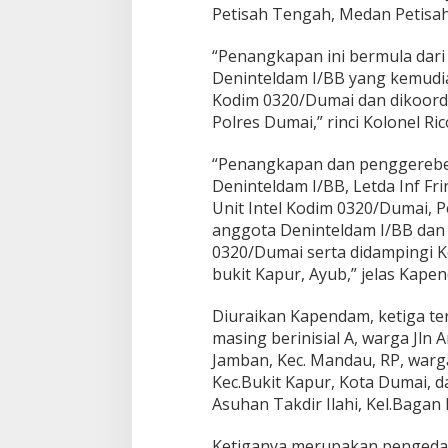
Petisah Tengah, Medan Petisah,
“Penangkapan ini bermula dari
Deninteldam I/BB yang kemudian
Kodim 0320/Dumai dan dikoord
Polres Dumai,” rinci Kolonel Ric
“Penangkapan dan penggerebeka
Deninteldam I/BB, Letda Inf F
Unit Intel Kodim 0320/Dumai, P
anggota Deninteldam I/BB dan 
0320/Dumai serta didampingi Ke
bukit Kapur, Ayub,” jelas Kape
Diuraikan Kapendam, ketiga te
masing berinisial A, warga Jln
Jamban, Kec. Mandau, RP, warga
Kec.Bukit Kapur, Kota Dumai, d
Asuhan Takdir Ilahi, Kel.Bagan
Ketiganya merupakan pengedar