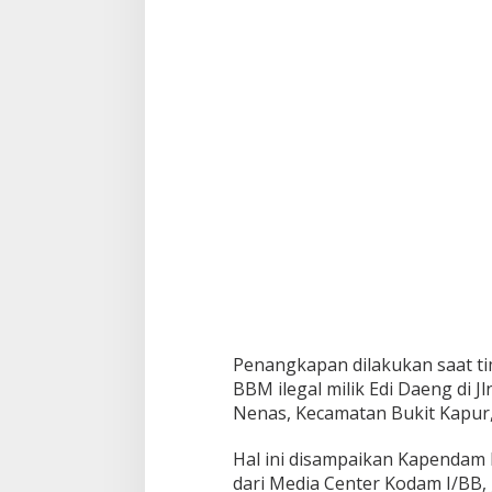
/
D
u
m
a
i
B
e
k
u
k
3
P
e
n
g
e
d
Penangkapan dilakukan saat 
a
BBM ilegal milik Edi Daeng di J
r
S
Nenas, Kecamatan Bukit Kapur,
a
b
Hal ini disampaikan Kapendam I/
u
dari Media Center Kodam I/BB, 