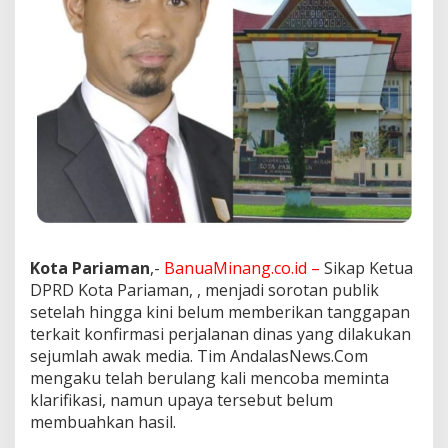
m
a
n
B
u
n
g
k
a
m
S
o
a
l
P
Kota Pariaman
,-
BanuaMinang.co.id –
Sikap Ketua
e
DPRD Kota Pariaman, , menjadi sorotan publik
r
setelah hingga kini belum memberikan tanggapan
j
terkait konfirmasi perjalanan dinas yang dilakukan
a
l
sejumlah awak media. Tim AndalasNews.Com
a
mengaku telah berulang kali mencoba meminta
n
klarifikasi, namun upaya tersebut belum
a
membuahkan hasil.
n
D