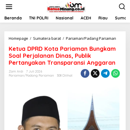
L
e
w
a
Beranda
TNI POLRI
Nasional
ACEH
Riau
Sumate
t
i
k
Homepage
/
Sumatera barat
/
Pariaman/Padang Pariaman
K
e
e
k
Ketua DPRD Kota Pariaman Bungkam
t
o
u
n
Soal Perjalanan Dinas, Publik
a
t
Pertanyakan Transparansi Anggaran
D
e
P
n
Zam Ardi
7 Juli 2026
R
Pariaman/Padang Pariaman
308 Dilihat
D
K
o
t
a
P
a
r
i
a