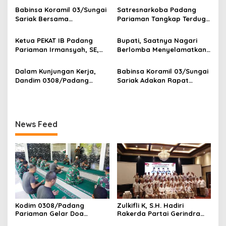
p
Kodam XX/Tuanku Imam
Aspirasi dan Program Kerja
Babinsa Koramil 03/Sungai
Satresnarkoba Padang
Bonjol
Fraksi DPRD Padang
Sariak Bersama
Pariaman Tangkap Terduga
o
Pariaman
Bhabinkamtibmas Polsek
Pengedar Narkotika Sita
s
VII Koto Melaksanakan
Sabu Dan Ganja
Ketua PEKAT IB Padang
Bupati, Saatnya Nagari
Seleksi Calon Anggota
Pariaman Irmansyah, SE,
Berlomba Menyelamatkan
Paskibra Tingkat
Dorong Program
Generasi, Bukan Sekadar
Kecamatan VII Koto
“Anugerah Nagari Aman
Membangun Infrastruktur
Dalam Kunjungan Kerja,
Babinsa Koramil 03/Sungai
Patamuan
Dan Korong Tangguh”
Dandim 0308/Padang
Sariak Adakan Rapat
Pariaman Berikan
Pembentukan Panitia HUT
Pengarahan Anggota
RI Ke-81 Kantor Camat VII
Koramil 01/Pariaman
Koto Patamuan
News Feed
Kodim 0308/Padang
‎Zulkifli K, S.H. Hadiri
Pariaman Gelar Doa
Rakerda Partai Gerindra
Bersama Sambut HUT ke-1
Sumatera Barat, Bawa