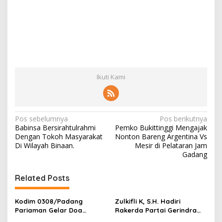
Ikuti Kami
N
Pos sebelumnya
Pos berikutnya
Babinsa Bersirahtulrahmi
Pemko Bukittinggi Mengajak
a
Dengan Tokoh Masyarakat
Nonton Bareng Argentina Vs
v
Di Wilayah Binaan.
Mesir di Pelataran Jam
Gadang
i
g
Related Posts
a
s
Kodim 0308/Padang
‎Zulkifli K, S.H. Hadiri
Pariaman Gelar Doa
Rakerda Partai Gerindra
i
Bersama Sambut HUT ke-1
Sumatera Barat, Bawa