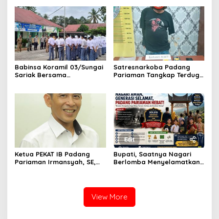
Kodam XX/Tuanku Imam
Aspirasi dan Program Kerja
Bonjol
Fraksi DPRD Padang
Pariaman
Babinsa Koramil 03/Sungai
Satresnarkoba Padang
Sariak Bersama
Pariaman Tangkap Terduga
Bhabinkamtibmas Polsek
Pengedar Narkotika Sita
VII Koto Melaksanakan
Sabu Dan Ganja
Seleksi Calon Anggota
Paskibra Tingkat
Kecamatan VII Koto
Patamuan
Ketua PEKAT IB Padang
Bupati, Saatnya Nagari
Pariaman Irmansyah, SE,
Berlomba Menyelamatkan
Dorong Program
Generasi, Bukan Sekadar
“Anugerah Nagari Aman
Membangun Infrastruktur
Dan Korong Tangguh”
View More