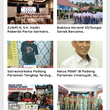
‎Zulkifli K, S.H. Hadiri
Babinsa Koramil 03/Sungai
Rakerda Partai Gerindra
Sariak Bersama
Sumatera Barat, Bawa
Bhabinkamtibmas Polsek
Aspirasi dan Program Kerja
VII Koto Melaksanakan
Fraksi DPRD Padang
Seleksi Calon Anggota
Pariaman
Paskibra Tingkat
Kecamatan VII Koto
Patamuan
Satresnarkoba Padang
Ketua PEKAT IB Padang
Pariaman Tangkap Terduga
Pariaman Irmansyah, SE,
Pengedar Narkotika Sita
Dorong Program
Sabu Dan Ganja
“Anugerah Nagari Aman
Dan Korong Tangguh”