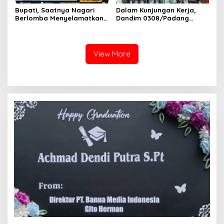
Bupati, Saatnya Nagari
Dalam Kunjungan Kerja,
Berlomba Menyelamatkan
Dandim 0308/Padang
Generasi, Bukan Sekadar
Pariaman Berikan
Membangun Infrastruktur
Pengarahan Anggota
Koramil 01/Pariaman
View More