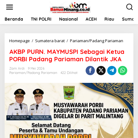
L
e
w
a
Beranda
TNI POLRI
Nasional
ACEH
Riau
Sumate
t
i
k
Homepage
/
Sumatera barat
/
Pariaman/Padang Pariaman
A
e
K
k
AKBP PURN. MAYMUSPI Sebagai Ketua
B
o
P
n
PORBI Padang Pariaman Dilantik JKA
P
t
U
e
Zam Ardi
9 Mei 2026
Pariaman/Padang Pariaman
422 Dilihat
R
n
N
.
M
A
Y
M
U
S
P
I
S