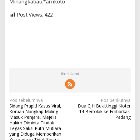
Minangkabau.*arnkoto
Post Views:
422
Ikuti Kami
N
Pos sebelumnya
Pos berikutnya
Sidang Prapid Kasus Viral,
Dua CJH Bukittinggi Kloter
a
Korban Nangkap Maling
14 Bertolak ke Embarkasi
v
Masuk Penjara, Majelis
Padang
Hakim Diminta Tindak
i
Tegas Saksi Putri Mutiara
yang Diduga Memberikan
g
Keterangan Tidak Sesuai