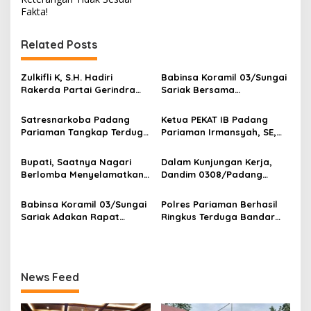
a
Fakta!
s
Related Posts
i
p
‎Zulkifli K, S.H. Hadiri
Babinsa Koramil 03/Sungai
o
Rakerda Partai Gerindra
Sariak Bersama
Sumatera Barat, Bawa
Bhabinkamtibmas Polsek
s
Aspirasi dan Program Kerja
VII Koto Melaksanakan
Satresnarkoba Padang
Ketua PEKAT IB Padang
Fraksi DPRD Padang
Seleksi Calon Anggota
Pariaman Tangkap Terduga
Pariaman Irmansyah, SE,
Pariaman
Paskibra Tingkat
Pengedar Narkotika Sita
Dorong Program
Kecamatan VII Koto
Sabu Dan Ganja
“Anugerah Nagari Aman
Bupati, Saatnya Nagari
Dalam Kunjungan Kerja,
Patamuan
Dan Korong Tangguh”
Berlomba Menyelamatkan
Dandim 0308/Padang
Generasi, Bukan Sekadar
Pariaman Berikan
Membangun Infrastruktur
Pengarahan Anggota
Babinsa Koramil 03/Sungai
Polres Pariaman Berhasil
Koramil 01/Pariaman
Sariak Adakan Rapat
Ringkus Terduga Bandar
Pembentukan Panitia HUT
Narkoba, 81 Paket Sabu
RI Ke-81 Kantor Camat VII
Siap Edar Disita
Koto Patamuan
News Feed