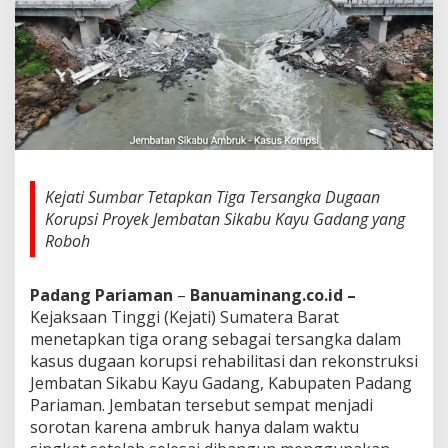
a
n
T
i
g
a
T
e
r
s
a
Kejati Sumbar Tetapkan Tiga Tersangka Dugaan
n
Korupsi Proyek Jembatan Sikabu Kayu Gadang yang
g
Roboh
k
a
D
Padang Pariaman
–
Banuaminang.co.id –
u
g
Kejaksaan Tinggi (Kejati) Sumatera Barat
a
menetapkan tiga orang sebagai tersangka dalam
a
kasus dugaan korupsi rehabilitasi dan rekonstruksi
n
Jembatan Sikabu Kayu Gadang, Kabupaten Padang
K
Pariaman. Jembatan tersebut sempat menjadi
o
r
sorotan karena ambruk hanya dalam waktu
u