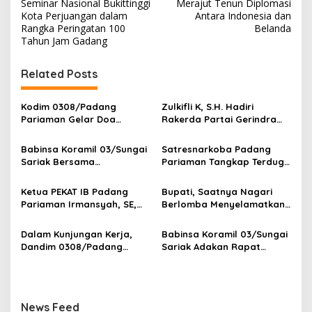
Seminar Nasional Bukittinggi
Merajut Tenun Diplomasi
a
Kota Perjuangan dalam
Antara Indonesia dan
v
Rangka Peringatan 100
Belanda
Tahun Jam Gadang
i
g
Related Posts
a
s
Kodim 0308/Padang
‎Zulkifli K, S.H. Hadiri
Pariaman Gelar Doa
Rakerda Partai Gerindra
i
Bersama Sambut HUT ke-1
Sumatera Barat, Bawa
p
Kodam XX/Tuanku Imam
Aspirasi dan Program Kerja
Babinsa Koramil 03/Sungai
Satresnarkoba Padang
Bonjol
Fraksi DPRD Padang
Sariak Bersama
Pariaman Tangkap Terduga
o
Pariaman
Bhabinkamtibmas Polsek
Pengedar Narkotika Sita
s
VII Koto Melaksanakan
Sabu Dan Ganja
Ketua PEKAT IB Padang
Bupati, Saatnya Nagari
Seleksi Calon Anggota
Pariaman Irmansyah, SE,
Berlomba Menyelamatkan
Paskibra Tingkat
Dorong Program
Generasi, Bukan Sekadar
Kecamatan VII Koto
“Anugerah Nagari Aman
Membangun Infrastruktur
Dalam Kunjungan Kerja,
Babinsa Koramil 03/Sungai
Patamuan
Dan Korong Tangguh”
Dandim 0308/Padang
Sariak Adakan Rapat
Pariaman Berikan
Pembentukan Panitia HUT
Pengarahan Anggota
RI Ke-81 Kantor Camat VII
Koramil 01/Pariaman
Koto Patamuan
News Feed