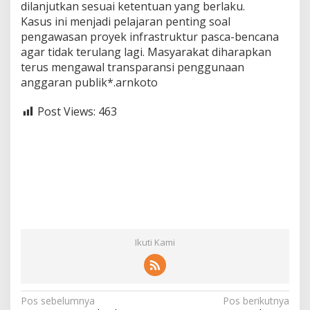
dilanjutkan sesuai ketentuan yang berlaku.
Kasus ini menjadi pelajaran penting soal
pengawasan proyek infrastruktur pasca-bencana
agar tidak terulang lagi. Masyarakat diharapkan
terus mengawal transparansi penggunaan
anggaran publik*.arnkoto
Post Views:
463
Ikuti Kami
N
Pos sebelumnya
Pos berikutnya