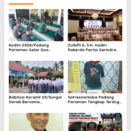
Kodim 0308/Padang
‎Zulkifli K, S.H. Hadiri
Pariaman Gelar Doa
Rakerda Partai Gerindra
Bersama Sambut HUT ke-1
Sumatera Barat, Bawa
Kodam XX/Tuanku Imam
Aspirasi dan Program Kerja
Bonjol
Fraksi DPRD Padang
Pariaman
Babinsa Koramil 03/Sungai
Satresnarkoba Padang
Sariak Bersama
Pariaman Tangkap Terduga
Bhabinkamtibmas Polsek
Pengedar Narkotika Sita
VII Koto Melaksanakan
Sabu Dan Ganja
Seleksi Calon Anggota
Paskibra Tingkat
Kecamatan VII Koto
Patamuan