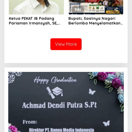
Ketua PEKAT IB Padang
Bupati, Saatnya Nagari
Pariaman Irmansyah, SE,
Berlomba Menyelamatkan
Dorong Program
Generasi, Bukan Sekadar
“Anugerah Nagari Aman
Membangun Infrastruktur
Dan Korong Tangguh”
View More