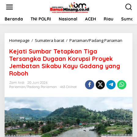
L
e
w
a
Beranda
TNI POLRI
Nasional
ACEH
Riau
Sumate
t
i
k
Homepage
/
Sumatera barat
/
Pariaman/Padang Pariaman
K
e
e
k
Kejati Sumbar Tetapkan Tiga
j
o
a
n
Tersangka Dugaan Korupsi Proyek
t
t
Jembatan Sikabu Kayu Gadang yang
i
e
Roboh
S
n
u
Zam Ardi
20 Juni 2026
m
Pariaman/Padang Pariaman
463 Dilihat
b
a
r
T
e
t
a
p
k