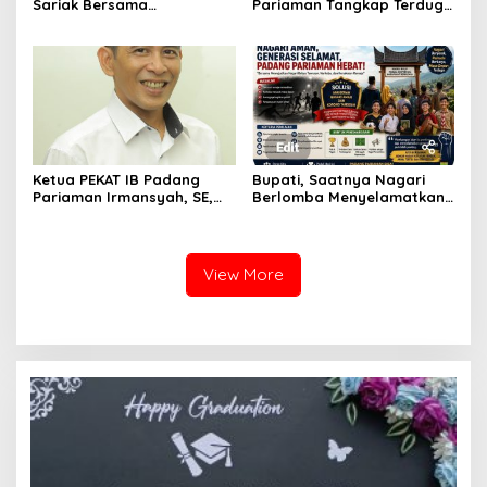
Sariak Bersama
Pariaman Tangkap Terduga
Bhabinkamtibmas Polsek
Pengedar Narkotika Sita
VII Koto Melaksanakan
Sabu Dan Ganja
Seleksi Calon Anggota
Paskibra Tingkat
Kecamatan VII Koto
Patamuan
Ketua PEKAT IB Padang
Bupati, Saatnya Nagari
Pariaman Irmansyah, SE,
Berlomba Menyelamatkan
Dorong Program
Generasi, Bukan Sekadar
“Anugerah Nagari Aman
Membangun Infrastruktur
Dan Korong Tangguh”
View More