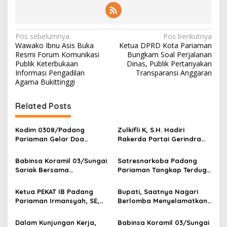
N
Pos sebelumnya
Pos berikutnya
Wawako Ibnu Asis Buka
Ketua DPRD Kota Pariaman
a
Resmi Forum Komunikasi
Bungkam Soal Perjalanan
v
Publik Keterbukaan
Dinas, Publik Pertanyakan
Informasi Pengadilan
Transparansi Anggaran
i
Agama Bukittinggi
g
Related Posts
a
s
Kodim 0308/Padang
‎Zulkifli K, S.H. Hadiri
i
Pariaman Gelar Doa
Rakerda Partai Gerindra
p
Bersama Sambut HUT ke-1
Sumatera Barat, Bawa
Kodam XX/Tuanku Imam
Aspirasi dan Program Kerja
Babinsa Koramil 03/Sungai
Satresnarkoba Padang
o
Bonjol
Fraksi DPRD Padang
Sariak Bersama
Pariaman Tangkap Terduga
Pariaman
s
Bhabinkamtibmas Polsek
Pengedar Narkotika Sita
VII Koto Melaksanakan
Sabu Dan Ganja
Ketua PEKAT IB Padang
Bupati, Saatnya Nagari
Seleksi Calon Anggota
Pariaman Irmansyah, SE,
Berlomba Menyelamatkan
Paskibra Tingkat
Dorong Program
Generasi, Bukan Sekadar
Kecamatan VII Koto
“Anugerah Nagari Aman
Membangun Infrastruktur
Dalam Kunjungan Kerja,
Babinsa Koramil 03/Sungai
Patamuan