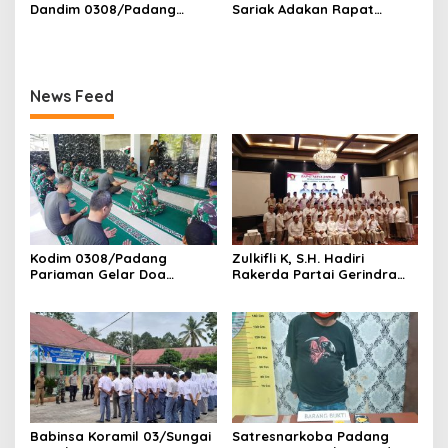
Dan Korong Tangguh”
Dandim 0308/Padang
Sariak Adakan Rapat
Pariaman Berikan
Pembentukan Panitia HUT
Pengarahan Anggota
RI Ke-81 Kantor Camat VII
Koramil 01/Pariaman
Koto Patamuan
News Feed
Kodim 0308/Padang
‎Zulkifli K, S.H. Hadiri
Pariaman Gelar Doa
Rakerda Partai Gerindra
Bersama Sambut HUT ke-1
Sumatera Barat, Bawa
Kodam XX/Tuanku Imam
Aspirasi dan Program Kerja
Bonjol
Fraksi DPRD Padang
Pariaman
Babinsa Koramil 03/Sungai
Satresnarkoba Padang