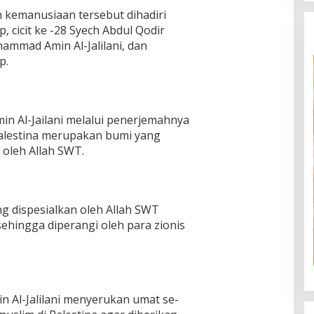
n kemanusiaan tersebut dihadiri
 cicit ke -28 Syech Abdul Qodir
hammad Amin Al-Jalilani, dan
p.
n Al-Jailani melalui penerjemahnya
lestina merupakan bumi yang
 oleh Allah SWT.
g dispesialkan oleh Allah SWT
ehingga diperangi oleh para zionis
 Al-Jalilani menyerukan umat se-