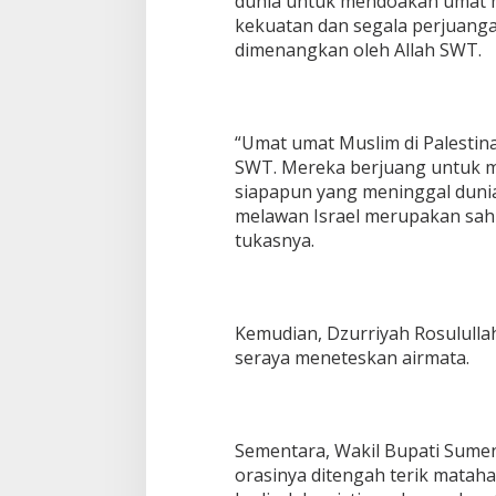
dunia untuk mendoakan umat mu
kekuatan dan segala perjuan
dimenangkan oleh Allah SWT.
“Umat umat Muslim di Palestin
SWT. Mereka berjuang untuk m
siapapun yang meninggal duni
melawan Israel merupakan sahi
tukasnya.
Kemudian, Dzurriyah Rosululla
seraya meneteskan airmata.
Sementara, Wakil Bupati Sumen
orasinya ditengah terik matah