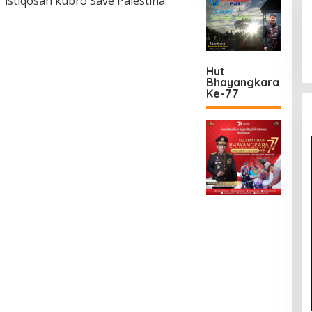
istiqosah kubro Save Palestina.
Hut
Bhayangkara
Ke-77