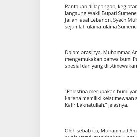
a
Pantauan di lapangan, kegiata
m
langsung Wakil Bupati Sumenep,
i
Jailani asal Lebanon, Syech Mu
k
sejumlah ulama-ulama Sumene
Dalam orasinya, Muhammad Ami
mengemukakan bahwa bumi Pa
spesial dan yang diistimewakan
“Palestina merupakan bumi yan
karena memiliki keistimewaan s
Kafir Laknatullah,” jelasnya.
Oleh sebab itu, Muhammad Amin