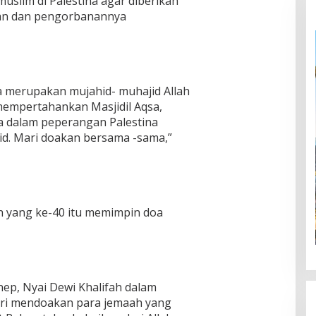
slim di Palestina agar diberikan
gan dan pengorbanannya
a merupakan mujahid- muhajid Allah
empertahankan Masjidil Aqsa,
a dalam peperangan Palestina
d. Mari doakan bersama -sama,”
h yang ke-40 itu memimpin doa
ep, Nyai Dewi Khalifah dalam
ari mendoakan para jemaah yang