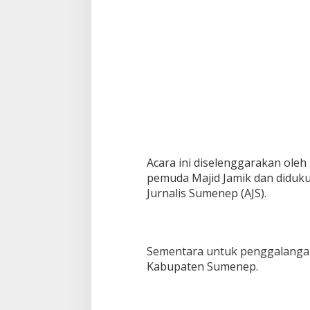
,
R
i
b
u
a
n
U
m
a
t
B
a
Acara ini diselenggarakan ole
n
pemuda Majid Jamik dan diduku
j
Jurnalis Sumenep (AJS).
i
r
i
M
a
Sementara untuk penggalangan
s
Kabupaten Sumenep.
j
i
d
J