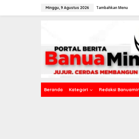
L
Tambahkan Menu
e
Minggu, 9 Agustus 2026
w
a
t
i
k
e
k
o
n
t
e
n
Beranda
Kategori
Redaksi Banuamin