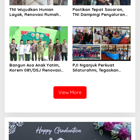
TNI Wujudkan Hunian
Pastikan Tepat Sasaran,
Layak, Renovasi Rumah
TNI Dampingi Penyaluran
Warga Terus Dikebut
Pupuk bagi Petani
Bangun Asa Anak Yatim,
PJI Nganjuk Perkuat
Korem 081/DSJ Renovasi
Silaturahmi, Tegaskan
Panti Asuhan Kanzul Huda
Peran Pers
View More