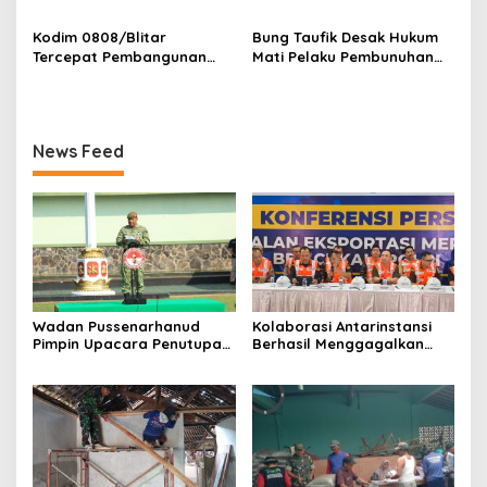
Panti Asuhan Kanzul Huda
Peran Pers
Kodim 0808/Blitar
Bung Taufik Desak Hukum
Tercepat Pembangunan
Mati Pelaku Pembunuhan
Koperasi Merah Putih di
Ustad Munaha Pamekasan
Seluruh Indonesia
News Feed
Wadan Pussenarhanud
Kolaborasi Antarinstansi
Pimpin Upacara Penutupan
Berhasil Menggagalkan
Diklat Bela Negara SPPI
Upaya Ekspor Ilegal Sekitar
KDKMP Tahun 2026 di
3,4 Ton Merkuri Cair
Pusdikarhanud