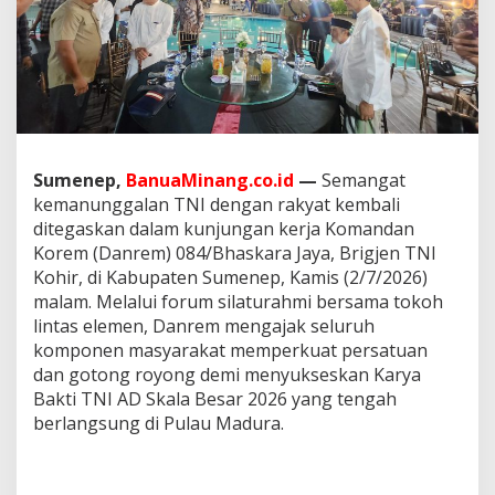
a
a
n
d
i
S
u
m
e
Sumenep,
BanuaMinang.co.id
—
Semangat
n
kemanunggalan TNI dengan rakyat kembali
e
ditegaskan dalam kunjungan kerja Komandan
p
,
Korem (Danrem) 084/Bhaskara Jaya, Brigjen TNI
D
Kohir, di Kabupaten Sumenep, Kamis (2/7/2026)
a
malam. Melalui forum silaturahmi bersama tokoh
n
lintas elemen, Danrem mengajak seluruh
r
e
komponen masyarakat memperkuat persatuan
m
dan gotong royong demi menyukseskan Karya
0
Bakti TNI AD Skala Besar 2026 yang tengah
8
berlangsung di Pulau Madura.
4
/
B
h