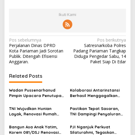
Ikuti Kami
N
Pos sebelumnya
Pos berikutnya
Perjalanan Dinas DPRD
Satresnarkoba Polres
a
Kota Pariaman Jadi Sorotan
Padang Pariaman Tangkap
v
Publik. Ditengah Efisiensi
Diduga Pengedar Sabu, 14
Anggaran.
Paket Siap Di Edar
i
g
Related Posts
a
s
Wadan Pussenarhanud
Kolaborasi Antarinstansi
Pimpin Upacara Penutupan
Berhasil Menggagalkan
i
Diklat Bela Negara SPPI
Upaya Ekspor Ilegal Sekitar
p
KDKMP Tahun 2026 di
3,4 Ton Merkuri Cair
TNI Wujudkan Hunian
Pastikan Tepat Sasaran,
Pusdikarhanud
Layak, Renovasi Rumah
TNI Dampingi Penyaluran
o
Warga Terus Dikebut
Pupuk bagi Petani
s
Bangun Asa Anak Yatim,
PJI Nganjuk Perkuat
Korem 081/DSJ Renovasi
Silaturahmi, Tegaskan