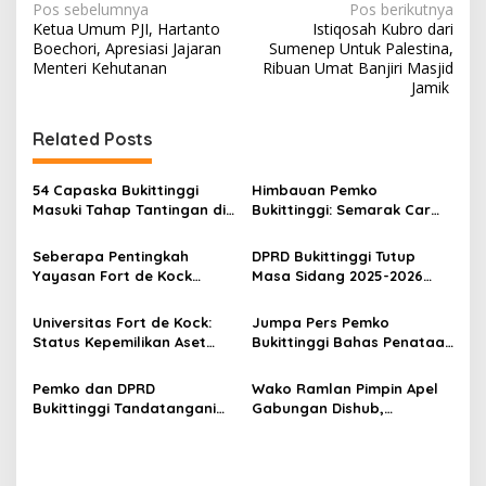
N
Pos sebelumnya
Pos berikutnya
Ketua Umum PJI, Hartanto
Istiqosah Kubro dari
a
Boechori, Apresiasi Jajaran
Sumenep Untuk Palestina,
v
Menteri Kehutanan
Ribuan Umat Banjiri Masjid
Jamik
i
g
Related Posts
a
s
54 Capaska Bukittinggi
Himbauan Pemko
Masuki Tahap Tantingan di
Bukittinggi: Semarak Car
i
Desa Bahagia
Free Day dalam Rangka
p
HUT ke I Komando Daerah
Seberapa Pentingkah
DPRD Bukittinggi Tutup
Militer (KODAM) XX/Tuanku
Yayasan Fort de Kock
Masa Sidang 2025-2026
o
Imam Bonjol
Mendongkrak
Dan Buka Masa Sidang
s
Perekonomian Masyarakat
2026-2027, Wako Ramlan
Universitas Fort de Kock:
Jumpa Pers Pemko
Jam Gadang?
Beri Apresiasi
Status Kepemilikan Aset
Bukittinggi Bahas Penataan
Tanah yang Sah Adalah
Kota hingga Polemik Lahan
Milik Yayasan Berdasarkan
Kampus UFDK
Pemko dan DPRD
Wako Ramlan Pimpin Apel
Putusan Mahkamah Agung
Bukittinggi Tandatangani
Gabungan Dishub,
Nomor 2108/K/Pdt/2022
Nota Kesepakatan
Tekankan Pelayanan dan
Perubahan KUA-PPAS APBD
Persiapan Angkutan Gratis
2026
Pelajar