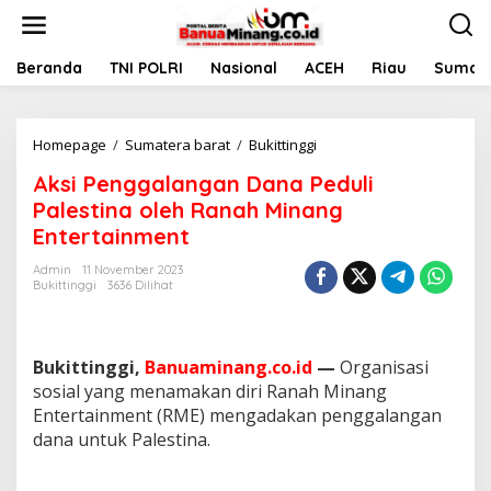
L
e
w
a
Beranda
TNI POLRI
Nasional
ACEH
Riau
Sumate
t
i
k
Homepage
/
Sumatera barat
/
Bukittinggi
A
e
k
k
Aksi Penggalangan Dana Peduli
s
o
i
n
Palestina oleh Ranah Minang
P
t
Entertainment
e
e
n
n
Admin
11 November 2023
g
Bukittinggi
3636 Dilihat
g
a
l
a
Bukittinggi,
Banuaminang.co.id
—
Organisasi
n
sosial yang menamakan diri Ranah Minang
g
Entertainment (RME) mengadakan penggalangan
a
dana untuk Palestina.
n
D
a