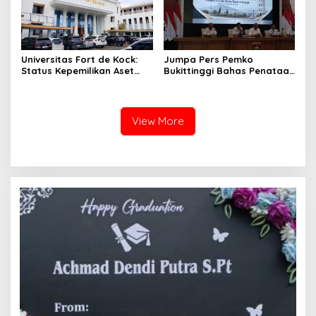
Universitas Fort de Kock:
Jumpa Pers Pemko
Status Kepemilikan Aset
Bukittinggi Bahas Penataan
Tanah yang Sah Adalah
Kota hingga Polemik Lahan
Milik Yayasan Berdasarkan
Kampus UFDK
Putusan Mahkamah Agung
Nomor 2108/K/Pdt/2022
View More