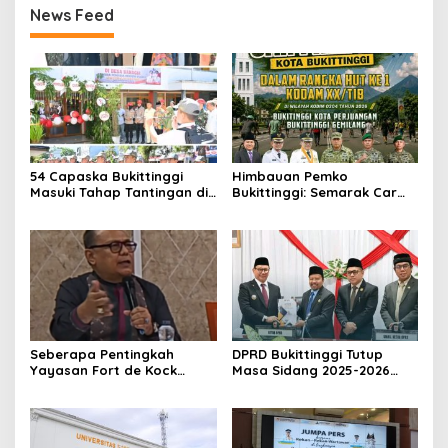
News Feed
54 Capaska Bukittinggi
Himbauan Pemko
Masuki Tahap Tantingan di
Bukittinggi: Semarak Car
Desa Bahagia
Free Day dalam Rangka
HUT ke I Komando Daerah
Militer (KODAM) XX/Tuanku
Imam Bonjol
Seberapa Pentingkah
DPRD Bukittinggi Tutup
Yayasan Fort de Kock
Masa Sidang 2025-2026
Mendongkrak
Dan Buka Masa Sidang
Perekonomian Masyarakat
2026-2027, Wako Ramlan
Jam Gadang?
Beri Apresiasi