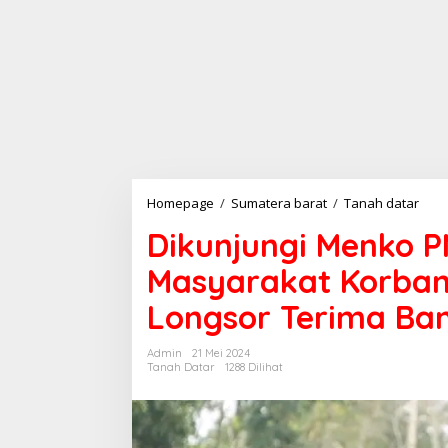
Homepage
/
Sumatera barat
/
Tanah datar
D
i
Dikunjungi Menko 
k
u
Masyarakat Korban
n
j
Longsor Terima Ba
u
n
g
Admin
21 Mei 2024
i
Tanah Datar
1288 Dilihat
M
e
n
k