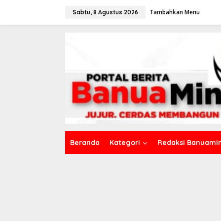
L
Tambahkan Menu
e
Sabtu, 8 Agustus 2026
w
a
t
i
k
e
k
o
n
t
e
n
Beranda
Kategori
Redaksi Banuamin