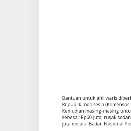
s
o
r
T
e
r
i
m
a
B
a
n
t
u
a
n
Bantuan untuk ahli waris diber
Republik Indonesia (Kemensos 
Kemudian masing-masing untu
sebesar Rp60 juta, rusak sedan
juta melalui Badan Nasional 