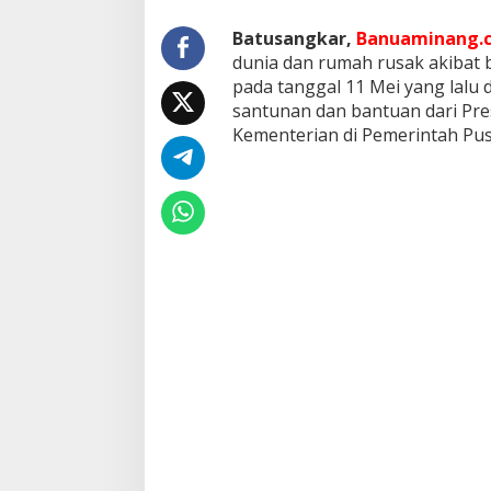
o
r
Batusangkar,
Banuaminang.c
b
dunia dan rumah rusak akibat 
a
pada tanggal 11 Mei yang lalu
n
santunan dan bantuan dari Pre
B
a
Kementerian di Pemerintah Pus
n
j
i
r
B
a
n
d
a
n
g
d
a
n
L
o
n
g