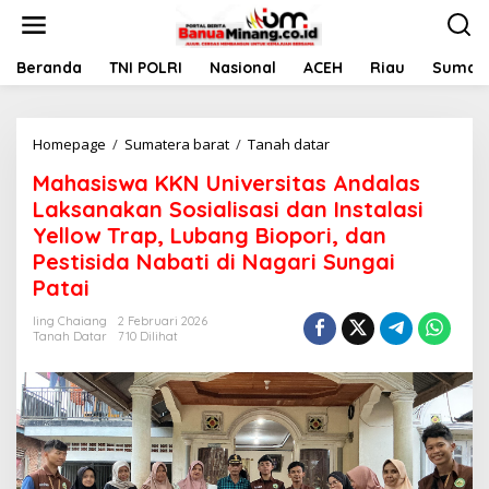
L
e
w
a
Beranda
TNI POLRI
Nasional
ACEH
Riau
Sumate
t
i
k
Homepage
/
Sumatera barat
/
Tanah datar
M
e
a
k
Mahasiswa KKN Universitas Andalas
h
o
a
n
Laksanakan Sosialisasi dan Instalasi
s
t
Yellow Trap, Lubang Biopori, dan
i
e
Pestisida Nabati di Nagari Sungai
s
n
w
Patai
a
K
Iing Chaiang
2 Februari 2026
Tanah Datar
710 Dilihat
K
N
U
n
i
v
e
r