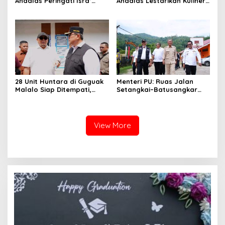
Andalas Peringati Isra’
Andalas Lestarikan Kuliner
Mi’raj dengan Lomba
Lokal melalui Kegiatan
Adzan, MTQ, dan Tabligh
Membuat Kubang di Nagari
Akbar di Masjid Ihsan
Sungai Patai
Sungai Patai
28 Unit Huntara di Guguak
Menteri PU: Ruas Jalan
Malalo Siap Ditempati,
Setangkai–Batusangkar
Andre Rosiade Tinjau
Sepanjang 25 Km Akan
Lokasi Bersama Wabup
Diaspal Tahun 2026
Tanah Datar
View More