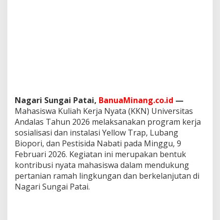
i
a
l
i
s
a
s
i
d
a
n
Nagari Sungai Patai,
BanuaMinang.co.id
—
I
Mahasiswa Kuliah Kerja Nyata (KKN) Universitas
n
s
Andalas Tahun 2026 melaksanakan program kerja
t
sosialisasi dan instalasi Yellow Trap, Lubang
a
Biopori, dan Pestisida Nabati pada Minggu, 9
l
Februari 2026. Kegiatan ini merupakan bentuk
a
kontribusi nyata mahasiswa dalam mendukung
s
i
pertanian ramah lingkungan dan berkelanjutan di
Y
Nagari Sungai Patai.
e
l
l
o