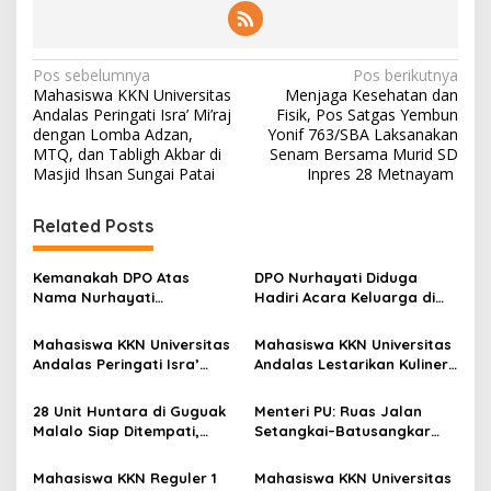
N
Pos sebelumnya
Pos berikutnya
Mahasiswa KKN Universitas
Menjaga Kesehatan dan
a
Andalas Peringati Isra’ Mi’raj
Fisik, Pos Satgas Yembun
v
dengan Lomba Adzan,
Yonif 763/SBA Laksanakan
MTQ, dan Tabligh Akbar di
Senam Bersama Murid SD
i
Masjid Ihsan Sungai Patai
Inpres 28 Metnayam
g
Related Posts
a
s
Kemanakah DPO Atas
DPO Nurhayati Diduga
i
Nama Nurhayati
Hadiri Acara Keluarga di
p
Bersembunyi?
Bangkinang, Praktisi Hukum
Soroti Lemahnya
Mahasiswa KKN Universitas
Mahasiswa KKN Universitas
o
Penegakan Hukum
Andalas Peringati Isra’
Andalas Lestarikan Kuliner
s
Mi’raj dengan Lomba
Lokal melalui Kegiatan
Adzan, MTQ, dan Tabligh
Membuat Kubang di Nagari
28 Unit Huntara di Guguak
Menteri PU: Ruas Jalan
Akbar di Masjid Ihsan
Sungai Patai
Malalo Siap Ditempati,
Setangkai–Batusangkar
Sungai Patai
Andre Rosiade Tinjau
Sepanjang 25 Km Akan
Lokasi Bersama Wabup
Diaspal Tahun 2026
Mahasiswa KKN Reguler 1
Mahasiswa KKN Universitas
Tanah Datar