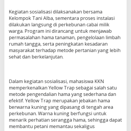
a
i
Kegiatan sosialisasi dilaksanakan bersama
P
Kelompok Tani Alba, sementara proses instalasi
a
dilakukan langsung di perkebunan cabai milik
t
warga. Program ini dirancang untuk menjawab
a
i
permasalahan hama tanaman, pengelolaan limbah
rumah tangga, serta peningkatan kesadaran
masyarakat terhadap metode pertanian yang lebih
sehat dan berkelanjutan.
Dalam kegiatan sosialisasi, mahasiswa KKN
memperkenalkan Yellow Trap sebagai salah satu
metode pengendalian hama yang sederhana dan
efektif. Yellow Trap merupakan jebakan hama
berwarna kuning yang dipasang di tengah area
perkebunan. Warna kuning berfungsi untuk
menarik perhatian serangga hama, sehingga dapat
membantu petani memantau sekaligus