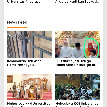
Universitas Andalas
Andalas Hadirkan Edukasi
Memperkenalkan Alat
Kesehatan, Kebencanaan,
Pemupukan Sederhana
dan Anti Bullying bagi
TEPUYANG kepada Petani
Siswa SD di Nagari
Nagari Sungayang
Sungayang
News Feed
Kemanakah DPO Atas
DPO Nurhayati Diduga
Nama Nurhayati
Hadiri Acara Keluarga di
Bersembunyi?
Bangkinang, Praktisi Hukum
Soroti Lemahnya
Penegakan Hukum
Mahasiswa KKN Universitas
Mahasiswa KKN Universitas