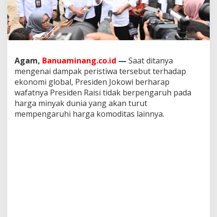
a
i
k
a
n
D
u
Agam,
Banuaminang.co.id
—
Saat ditanya
k
mengenai dampak peristiwa tersebut terhadap
a
ekonomi global, Presiden Jokowi berharap
c
i
wafatnya Presiden Raisi tidak berpengaruh pada
t
harga minyak dunia yang akan turut
a
mempengaruhi harga komoditas lainnya.
a
t
a
s
W
a
f
a
t
n
y
a