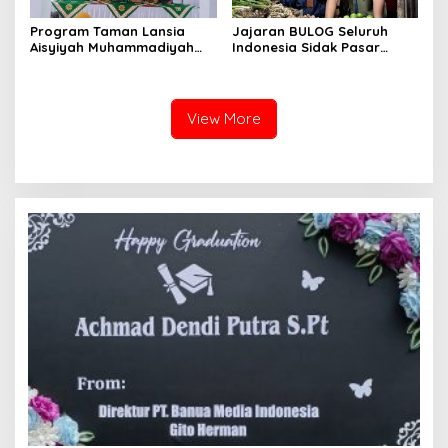
Program Taman Lansia
Jajaran BULOG Seluruh
Aisyiyah Muhammadiyah
Indonesia Sidak Pasar
Mengangkat Tema
Serentak Pastikan Stok dan
Pesantren Lansia
Harga Beras dan Minyakita
Stabil Selama Ramadhan
dan Lebaran 2026
View More