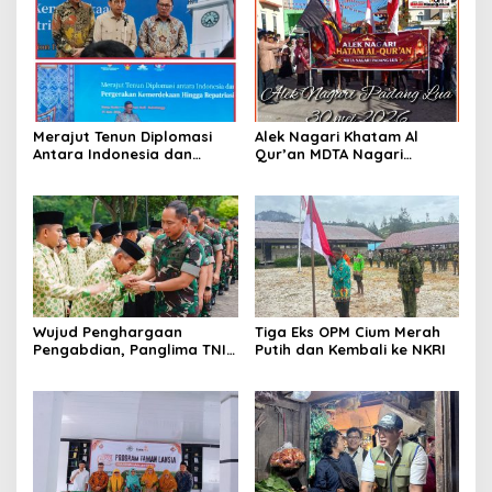
Merajut Tenun Diplomasi
Alek Nagari Khatam Al
Antara Indonesia dan
Qur’an MDTA Nagari
Belanda
Padang Lua
Wujud Penghargaan
Tiga Eks OPM Cium Merah
Pengabdian, Panglima TNI
Putih dan Kembali ke NKRI
Berangkatkan Umroh
Ratusan Prajurit dan ASN
TNI