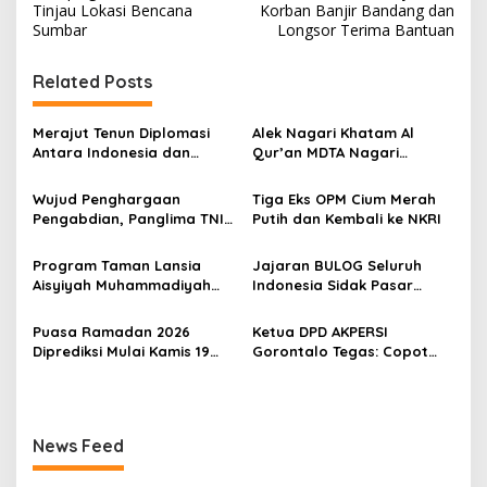
v
Tinjau Lokasi Bencana
Korban Banjir Bandang dan
Sumbar
Longsor Terima Bantuan
i
g
Related Posts
a
s
Merajut Tenun Diplomasi
Alek Nagari Khatam Al
Antara Indonesia dan
Qur’an MDTA Nagari
i
Belanda
Padang Lua
p
Wujud Penghargaan
Tiga Eks OPM Cium Merah
Pengabdian, Panglima TNI
Putih dan Kembali ke NKRI
o
Berangkatkan Umroh
s
Ratusan Prajurit dan ASN
Program Taman Lansia
Jajaran BULOG Seluruh
TNI
Aisyiyah Muhammadiyah
Indonesia Sidak Pasar
Mengangkat Tema
Serentak Pastikan Stok dan
Pesantren Lansia
Harga Beras dan Minyakita
Puasa Ramadan 2026
Ketua DPD AKPERSI
Stabil Selama Ramadhan
Diprediksi Mulai Kamis 19
Gorontalo Tegas: Copot
dan Lebaran 2026
Februari, Hilal Belum
Kapolres Jika Penertiban
Terlihat
PETI Tebang Pilih
News Feed