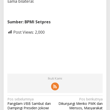
sama bilateral.
Sumber: BPMI Setpres
Post Views:
2,000
Ikuti Kami
N
Pos sebelumnya
Pos berikutnya
Pangdam I/BB Sambut dan
Dikunjungi Menko PMK dan
a
Dampingi Presiden Jokowi
Mensos, Masyarakat