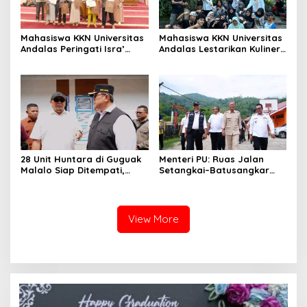
Mahasiswa KKN Universitas
Mahasiswa KKN Universitas
Andalas Peringati Isra’
Andalas Lestarikan Kuliner
Mi’raj dengan Lomba
Lokal melalui Kegiatan
Adzan, MTQ, dan Tabligh
Membuat Kubang di Nagari
Akbar di Masjid Ihsan
Sungai Patai
Sungai Patai
28 Unit Huntara di Guguak
Menteri PU: Ruas Jalan
Malalo Siap Ditempati,
Setangkai–Batusangkar
Andre Rosiade Tinjau
Sepanjang 25 Km Akan
Lokasi Bersama Wabup
Diaspal Tahun 2026
Tanah Datar
View More