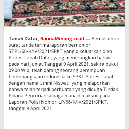
k
i
n
a
n
g
,
Tanah Datar,
BanuaMinang.co.id
—
Berdasarkan
P
r
surat tanda terima laporan bernomor:
a
STPL/66/K/IV/2021/SPKT yang dikeluarkan oleh
k
Polres Tanah Datar, yang menerangkan bahwa
t
pada hari Jumat Tanggal 9 April 2021, sekira pukul
i
09.00 Wib, telah datang seorang perempuan
s
i
berkebangsaan Indonesia ke SPKT Polres Tanah
H
dengan nama Ummi Niswati, yang melaporkan
u
bahwa telah terjadi perbuatan yang diduga Tindak
k
Pidana Pencurian sebagaimana dimaksud pada
u
m
Laporan Polisi Nomor: LP/66/K/IV/2021/SPKT,
S
tanggal 9 April 2021.
o
r
o
t