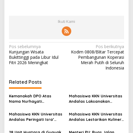
Ikuti Kami
N
Pos sebelumnya
Pos berikutnya
Kunjungan Wisata
Kodim 0808/Blitar Tercepat
a
Bukittinggi pada Libur Idul
Pembangunan Koperasi
v
Fitri 2026 Meningkat
Merah Putih di Seluruh
Indonesia
i
g
Related Posts
a
s
Kemanakah DPO Atas
Mahasiswa KKN Universitas
Nama Nurhayati
Andalas Laksanakan
i
Bersembunyi?
Sosialisasi dan Instalasi
p
Yellow Trap, Lubang
Mahasiswa KKN Universitas
Mahasiswa KKN Universitas
Biopori, dan Pestisida
Andalas Peringati Isra’
Andalas Lestarikan Kuliner
o
Nabati di Nagari Sungai
Mi’raj dengan Lomba
Lokal melalui Kegiatan
Patai
s
Adzan, MTQ, dan Tabligh
Membuat Kubang di Nagari
28 Unit Huntara di Guguak
Menteri PU: Ruas Jalan