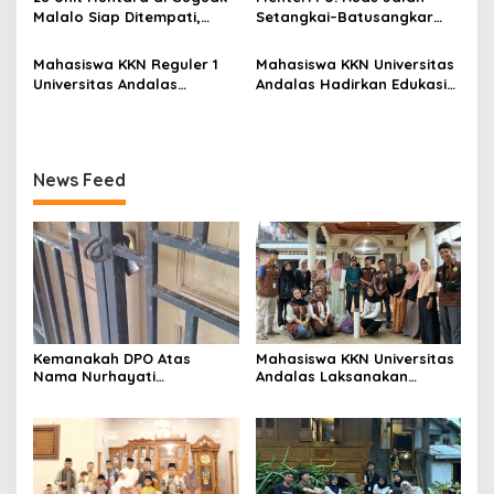
Akbar di Masjid Ihsan
Sungai Patai
Malalo Siap Ditempati,
Setangkai–Batusangkar
Sungai Patai
Andre Rosiade Tinjau
Sepanjang 25 Km Akan
Lokasi Bersama Wabup
Diaspal Tahun 2026
Mahasiswa KKN Reguler 1
Mahasiswa KKN Universitas
Tanah Datar
Universitas Andalas
Andalas Hadirkan Edukasi
Memperkenalkan Alat
Kesehatan, Kebencanaan,
Pemupukan Sederhana
dan Anti Bullying bagi
TEPUYANG kepada Petani
Siswa SD di Nagari
Nagari Sungayang
Sungayang
News Feed
Kemanakah DPO Atas
Mahasiswa KKN Universitas
Nama Nurhayati
Andalas Laksanakan
Bersembunyi?
Sosialisasi dan Instalasi
Yellow Trap, Lubang
Biopori, dan Pestisida
Nabati di Nagari Sungai
Patai