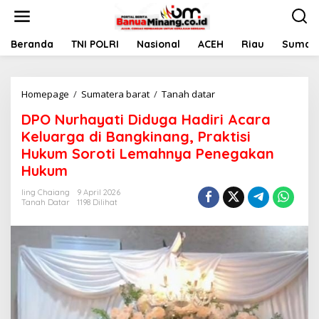
L
e
w
a
Beranda
TNI POLRI
Nasional
ACEH
Riau
Sumate
t
i
k
Homepage
/
Sumatera barat
/
Tanah datar
D
e
P
k
DPO Nurhayati Diduga Hadiri Acara
O
o
N
n
Keluarga di Bangkinang, Praktisi
u
t
Hukum Soroti Lemahnya Penegakan
r
e
Hukum
h
n
a
Iing Chaiang
9 April 2026
y
Tanah Datar
1198 Dilihat
a
t
i
D
i
d
u
g
a