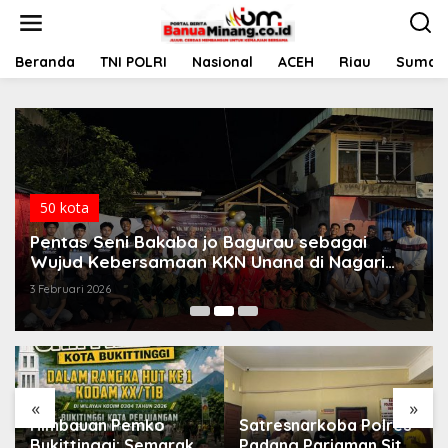
L
e
w
a
Beranda
TNI POLRI
Nasional
ACEH
Riau
Sumate
t
i
k
e
k
o
n
t
50 kota
e
Pentas Seni Bakaba jo Bagurau sebagai
n
Wujud Kebersamaan KKN Unand di Nagari
Batu Hampar
3 Februari 2026
«
»
Himbauan Pemko
Satresnarkoba Polres
Bukittinggi: Semarak
Padang Pariaman Sita