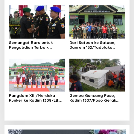
Terintegrasi TA 2026
Nobar Piala Dunia
Semangat Baru untuk
Dari Satuan ke Satuan,
Pengabdian Terbaik,
Danrem 132/Tadulako
Pangdam XXIII/Palaka Wira
Mantapkan Soliditas dan
Pimpin Sertijab Irdam dan
Semangat Pengabdian
Danpomdam
Prajurit
Pangdam XIII/Merdeka
Gempa Guncang Poso,
Kunker ke Kodim 1308/LB:
Kodim 1307/Poso Gerak
Babinsa Garda Terdepan
Cepat Beri Pertolongan
TNI AD