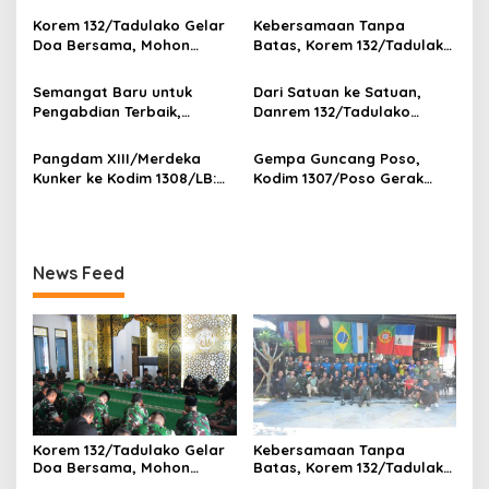
a
s
Korem 132/Tadulako Gelar
Kebersamaan Tanpa
Doa Bersama, Mohon
Batas, Korem 132/Tadulako
i
Kelancaran Latihan TNI
Tutup Giat Gowes dengan
p
Terintegrasi TA 2026
Nobar Piala Dunia
Semangat Baru untuk
Dari Satuan ke Satuan,
Pengabdian Terbaik,
Danrem 132/Tadulako
o
Pangdam XXIII/Palaka Wira
Mantapkan Soliditas dan
s
Pimpin Sertijab Irdam dan
Semangat Pengabdian
Pangdam XIII/Merdeka
Gempa Guncang Poso,
Danpomdam
Prajurit
Kunker ke Kodim 1308/LB:
Kodim 1307/Poso Gerak
Babinsa Garda Terdepan
Cepat Beri Pertolongan
TNI AD
News Feed
Korem 132/Tadulako Gelar
Kebersamaan Tanpa
Doa Bersama, Mohon
Batas, Korem 132/Tadulako
Kelancaran Latihan TNI
Tutup Giat Gowes dengan