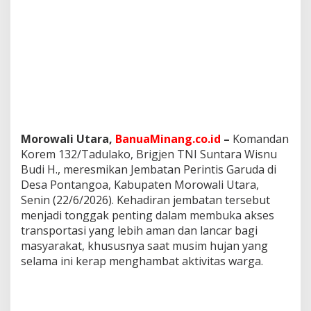
a
r
u
d
a
,
B
u
k
a
A
Morowali Utara,
BanuaMinang.co.id
–
Komandan
k
Korem 132/Tadulako, Brigjen TNI Suntara Wisnu
s
Budi H., meresmikan Jembatan Perintis Garuda di
e
s
Desa Pontangoa, Kabupaten Morowali Utara,
d
Senin (22/6/2026). Kehadiran jembatan tersebut
a
menjadi tonggak penting dalam membuka akses
n
transportasi yang lebih aman dan lancar bagi
H
masyarakat, khususnya saat musim hujan yang
a
r
selama ini kerap menghambat aktivitas warga.
a
p
a
n