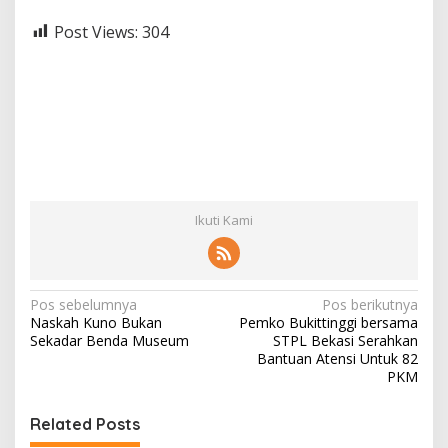
Post Views:
304
Ikuti Kami
N
Pos sebelumnya
Pos berikutnya
Naskah Kuno Bukan
Pemko Bukittinggi bersama
a
Sekadar Benda Museum
STPL Bekasi Serahkan
v
Bantuan Atensi Untuk 82
PKM
i
g
Related Posts