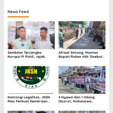
News Feed
Sembilan Tersangka
Afrizal Sintong, Mantan
Korupsi PI Rohil, Jejak
Bupati Rokan Hilir Disebut
Rp9,2 Miliar ke Eks Bupati
di Persidangan, Putusan
Masih Didalami
Diterima Kejati, GMPR
Desak Usut Dividen Rp331,7
Miliar
Kantongi Legalitas, JKSN
4 Nyawa dan 1 Hilang
Riau Perkuat Kemitraan
Disorot, Mahasiswa
dengan Kesbangpol Demi
Siapkan Aksi Jilid II di
Ketahanan Bangsa
Pelindo