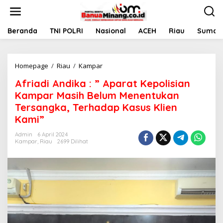
L
e
w
a
Beranda
TNI POLRI
Nasional
ACEH
Riau
Sumate
t
i
k
Homepage
/
Riau
/
Kampar
A
e
f
k
Afriadi Andika : ” Aparat Kepolisian
r
o
i
n
Kampar Masih Belum Menentukan
a
t
Tersangka, Terhadap Kasus Klien
d
e
Kami”
i
n
A
Admin
6 April 2024
n
Kampar
,
Riau
2699 Dilihat
d
i
k
a
:
"
A
p
a