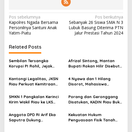
N
Pos sebelumnya
Pos berikutnya
Kapolres Ngada Bersama
Sebanyak 26 Siswa SMA N 3
a
Personilnya Santuni Anak
Lubuk Basung Diterima PTN
v
Yatim-Piatu
Jalur Prestasi Tahun 2024
i
Related Posts
g
a
Sembilan Tersangka
Afrizal Sintong, Mantan
s
Korupsi PI Rohil, Jejak
Bupati Rokan Hilir Disebut
Rp9,2 Miliar ke Eks Bupati
di Persidangan, Putusan
i
Masih Didalami
Diterima Kejati, GMPR
Kantongi Legalitas, JKSN
4 Nyawa dan 1 Hilang
p
Desak Usut Dividen Rp331,7
Riau Perkuat Kemitraan
Disorot, Mahasiswa
Miliar
dengan Kesbangpol Demi
Siapkan Aksi Jilid II di
o
Ketahanan Bangsa
Pelindo
SMKN 1 Pangkalan Kerinci
Porang dan Geronggang
s
Kirim Wakil Riau ke LKS
Disatukan, KADIN Riau Buka
Nasional 2026
Jalan Ekonomi Baru
Bengkalis
Anggota DPD RI Arif Eka
Kekuatan Hukum
Saputra Dukung
Penguasaan Fisik Tanah
Pelaksanaan TEDxMAN Two
Kembali Menjadi Sorotan
Pekanbaru Youth
Tajam di Marpoyan Damai