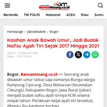
L
e
w
a
Beranda
TNI POLRI
Nasional
ACEH
Riau
Sumate
t
i
k
Homepage
/
Jabodetabek
/
Bogor
K
e
a
k
Kasihan Anak Bawah Umur, Jadi Budak
s
o
i
n
Nafsu Ayah Tiri Sejak 2017 Hingga 2021
h
t
a
e
Admin
10 Februari 2023
Bogor
1242 Dilihat
n
n
A
n
a
Bogor,
Banuaminang.co.id
~~
Seorang anak
k
B
dibawah umur sebut saja namanya Bunga warga
a
Kampung Cipicung, Desa Mekarsari Kecamatan
w
Cileungsi, Kabupaten Bogor Jawa Barat (Jabar)
a
menjadi budak nafsu ayah tirinya ACM selama
h
empat tahun. Perlakuan bejat ayah tiri tersebut,
U
m
dibantu ibu kandung korban.