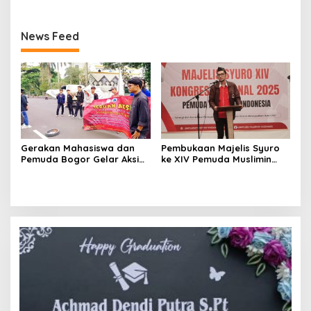
Cibinong dan Baznas
Seruan Perjuangan
o
Kabupaten Bogor
Kemanusiaan untuk
Sumatera
s
News Feed
Gerakan Mahasiswa dan
Pembukaan Majelis Syuro
Pemuda Bogor Gelar Aksi
ke XIV Pemuda Muslimin
Unjuk Rasa di Kejari
Indonesia Digelar di Bogor,
Cibinong dan Baznas
Seruan Perjuangan
Kabupaten Bogor
Kemanusiaan untuk
Sumatera