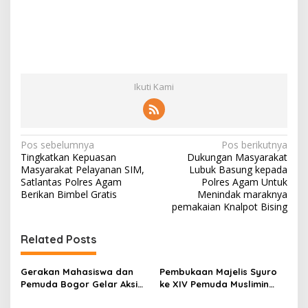
Ikuti Kami
N
Pos sebelumnya
Pos berikutnya
Tingkatkan Kepuasan
Dukungan Masyarakat
a
Masyarakat Pelayanan SIM,
Lubuk Basung kepada
v
Satlantas Polres Agam
Polres Agam Untuk
Berikan Bimbel Gratis
Menindak maraknya
i
pemakaian Knalpot Bising
g
Related Posts
a
s
Gerakan Mahasiswa dan
Pembukaan Majelis Syuro
i
Pemuda Bogor Gelar Aksi
ke XIV Pemuda Muslimin
p
Unjuk Rasa di Kejari
Indonesia Digelar di Bogor,