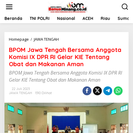
L
e
w
a
Beranda
TNI POLRI
Nasional
ACEH
Riau
Sumate
t
i
k
Homepage
/
JAWA TENGAH
B
e
P
k
BPOM Jawa Tengah Bersama Anggota
O
o
M
n
Komisi IX DPR RI Gelar KIE Tentang
J
t
Obat dan Makanan Aman
a
e
w
n
BPOM Jawa Tengah Bersama Anggota Komisi IX DPR RI
a
Gelar KIE Tentang Obat dan Makanan Aman
T
e
22 Juli 2023
n
JAWA TENGAH
1310 Dilihat
g
a
h
B
e
r
s