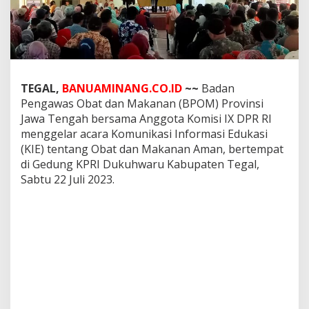
a
m
a
A
n
g
g
TEGAL,
BANUAMINANG.CO.ID
~~
Badan
o
Pengawas Obat dan Makanan (BPOM) Provinsi
t
a
Jawa Tengah bersama Anggota Komisi IX DPR RI
K
menggelar acara Komunikasi Informasi Edukasi
o
(KIE) tentang Obat dan Makanan Aman, bertempat
m
di Gedung KPRI Dukuhwaru Kabupaten Tegal,
i
Sabtu 22 Juli 2023.
s
i
I
X
D
P
R
R
I
G
e