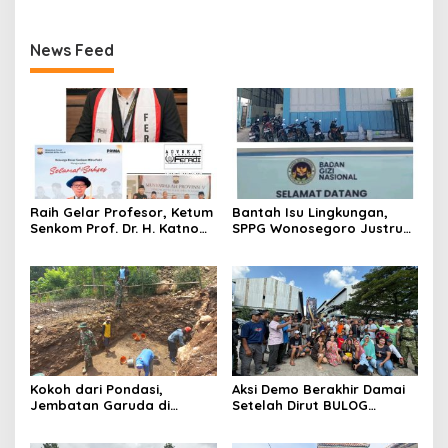
Angkutan
News Feed
Raih Gelar Profesor, Ketum
Bantah Isu Lingkungan,
Senkom Prof. Dr. H. Katno
SPPG Wonosegoro Justru
Hadi Sampaikan Orasi
Jadi Motor Ekonomi Warga
Ilmiah tentang Paradigma
Boyolali
Baru Pariwisata dan
Ketahanan Ekonomi
Kokoh dari Pondasi,
Aksi Demo Berakhir Damai
Jembatan Garuda di
Setelah Dirut BULOG
Nglembu Dikebut: Cakar
Pastikan di tahun 2026
Ayam Disiapkan Tahan
Menyerap Tebu Petani