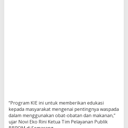
a
n
A
m
a
n
“Program KIE ini untuk memberikan edukasi
kepada masyarakat mengenai pentingnya waspada
dalam menggunakan obat-obatan dan makanan,”
ujar Novi Eko Rini Ketua Tim Pelayanan Publik