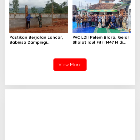
Beban Maksimal
Blora melalui PT GMM
Sesuai Harga Pemerintah
Pastikan Berjalan Lancar,
PAC LDII Pelem Blora, Gelar
Babinsa Dampingi
Sholat Idul Fitri 1447 H di
Pembangunan KDKMP
Halaman Masjid Nur Huda
Mindi
View More