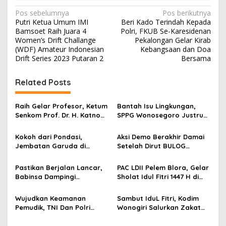
N
Pos sebelumnya
Pos berikutnya
Putri Ketua Umum IMI
Beri Kado Terindah Kepada
a
Bamsoet Raih Juara 4
Polri, FKUB Se-Karesidenan
v
Women’s Drift Challange
Pekalongan Gelar Kirab
(WDF) Amateur Indonesian
Kebangsaan dan Doa
i
Drift Series 2023 Putaran 2
Bersama
g
Related Posts
a
s
Raih Gelar Profesor, Ketum
Bantah Isu Lingkungan,
i
Senkom Prof. Dr. H. Katno
SPPG Wonosegoro Justru
p
Hadi Sampaikan Orasi
Jadi Motor Ekonomi Warga
Ilmiah tentang Paradigma
Boyolali
Kokoh dari Pondasi,
Aksi Demo Berakhir Damai
o
Baru Pariwisata dan
Jembatan Garuda di
Setelah Dirut BULOG
Ketahanan Ekonomi
s
Nglembu Dikebut: Cakar
Pastikan di tahun 2026
Ayam Disiapkan Tahan
Menyerap Tebu Petani
Pastikan Berjalan Lancar,
PAC LDII Pelem Blora, Gelar
Beban Maksimal
Blora melalui PT GMM
Babinsa Dampingi
Sholat Idul Fitri 1447 H di
Sesuai Harga Pemerintah
Pembangunan KDKMP
Halaman Masjid Nur Huda
Mindi
Wujudkan Keamanan
Sambut IduL Fitri, Kodim
Pemudik, TNI Dan Polri
Wonogiri Salurkan Zakat
Laksanakan Patroli
Fitra Dan Tali Asih Kepada
Pengamanan Di Terminal
Warga