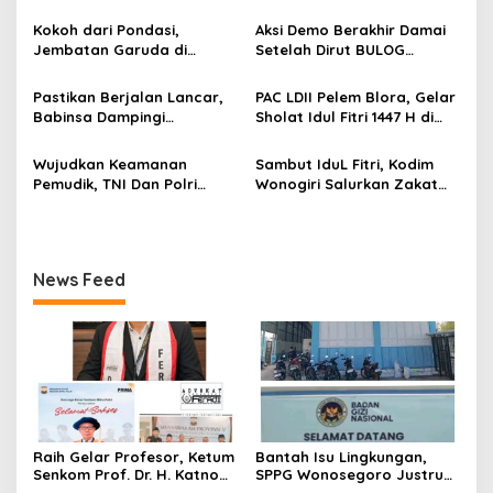
p
Hadi Sampaikan Orasi
Jadi Motor Ekonomi Warga
Ilmiah tentang Paradigma
Boyolali
Kokoh dari Pondasi,
Aksi Demo Berakhir Damai
o
Baru Pariwisata dan
Jembatan Garuda di
Setelah Dirut BULOG
Ketahanan Ekonomi
s
Nglembu Dikebut: Cakar
Pastikan di tahun 2026
Ayam Disiapkan Tahan
Menyerap Tebu Petani
Pastikan Berjalan Lancar,
PAC LDII Pelem Blora, Gelar
Beban Maksimal
Blora melalui PT GMM
Babinsa Dampingi
Sholat Idul Fitri 1447 H di
Sesuai Harga Pemerintah
Pembangunan KDKMP
Halaman Masjid Nur Huda
Mindi
Wujudkan Keamanan
Sambut IduL Fitri, Kodim
Pemudik, TNI Dan Polri
Wonogiri Salurkan Zakat
Laksanakan Patroli
Fitra Dan Tali Asih Kepada
Pengamanan Di Terminal
Warga
Angkutan
News Feed
Raih Gelar Profesor, Ketum
Bantah Isu Lingkungan,
Senkom Prof. Dr. H. Katno
SPPG Wonosegoro Justru
Hadi Sampaikan Orasi
Jadi Motor Ekonomi Warga