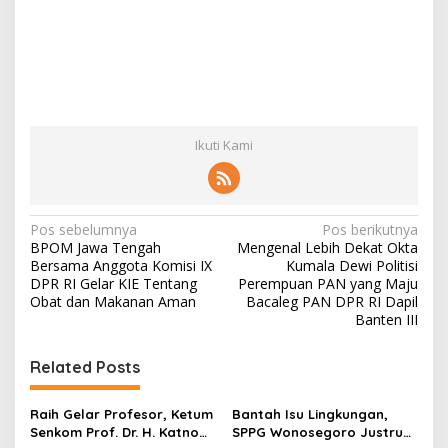
Ikuti Kami
N
Pos sebelumnya
Pos berikutnya
BPOM Jawa Tengah
Mengenal Lebih Dekat Okta
a
Bersama Anggota Komisi IX
Kumala Dewi Politisi
v
DPR RI Gelar KIE Tentang
Perempuan PAN yang Maju
Obat dan Makanan Aman
Bacaleg PAN DPR RI Dapil
i
Banten III
g
Related Posts
a
s
Raih Gelar Profesor, Ketum
Bantah Isu Lingkungan,
i
Senkom Prof. Dr. H. Katno
SPPG Wonosegoro Justru