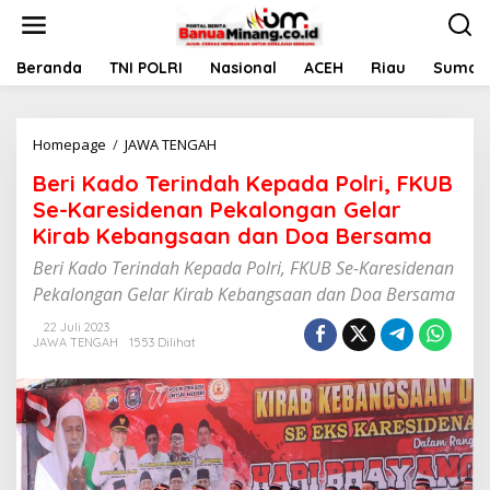
L
e
w
a
Beranda
TNI POLRI
Nasional
ACEH
Riau
Sumate
t
i
k
Homepage
/
JAWA TENGAH
B
e
e
k
Beri Kado Terindah Kepada Polri, FKUB
r
o
i
n
Se-Karesidenan Pekalongan Gelar
K
t
Kirab Kebangsaan dan Doa Bersama
a
e
d
n
Beri Kado Terindah Kepada Polri, FKUB Se-Karesidenan
o
Pekalongan Gelar Kirab Kebangsaan dan Doa Bersama
T
e
22 Juli 2023
r
JAWA TENGAH
1553 Dilihat
i
n
d
a
h
K
e