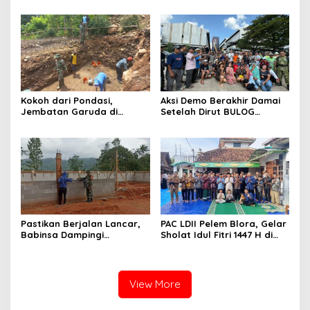
Ilmiah tentang Paradigma
Boyolali
Baru Pariwisata dan
Ketahanan Ekonomi
Kokoh dari Pondasi,
Aksi Demo Berakhir Damai
Jembatan Garuda di
Setelah Dirut BULOG
Nglembu Dikebut: Cakar
Pastikan di tahun 2026
Ayam Disiapkan Tahan
Menyerap Tebu Petani
Beban Maksimal
Blora melalui PT GMM
Sesuai Harga Pemerintah
Pastikan Berjalan Lancar,
PAC LDII Pelem Blora, Gelar
Babinsa Dampingi
Sholat Idul Fitri 1447 H di
Pembangunan KDKMP
Halaman Masjid Nur Huda
Mindi
View More