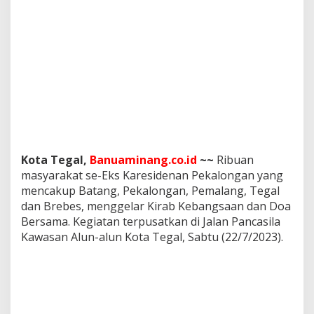
n
a
n
P
e
k
a
l
o
n
g
a
n
Kota Tegal,
Banuaminang.co.id
~~
Ribuan
G
masyarakat se-Eks Karesidenan Pekalongan yang
e
mencakup Batang, Pekalongan, Pemalang, Tegal
l
dan Brebes, menggelar Kirab Kebangsaan dan Doa
a
Bersama. Kegiatan terpusatkan di Jalan Pancasila
r
K
Kawasan Alun-alun Kota Tegal, Sabtu (22/7/2023).
i
r
a
b
K
e