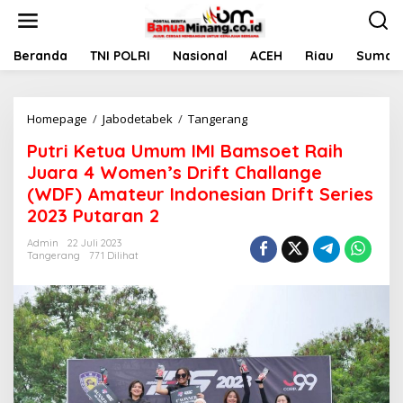
L
e
w
a
Beranda
TNI POLRI
Nasional
ACEH
Riau
Sumate
t
i
k
Homepage
/
Jabodetabek
/
Tangerang
P
e
u
k
Putri Ketua Umum IMI Bamsoet Raih
t
o
r
n
Juara 4 Women’s Drift Challange
i
t
(WDF) Amateur Indonesian Drift Series
K
e
2023 Putaran 2
e
n
t
Admin
22 Juli 2023
u
Tangerang
771 Dilihat
a
U
m
u
m
I
M
I
B