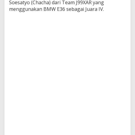
Soesatyo (Chacha) dari Team J99XAR yang
i
menggunakan BMW E36 sebagai Juara IV.
f
t
C
h
a
l
l
a
n
g
e
(
W
D
F
)
A
m
a
t
e
u
r
I