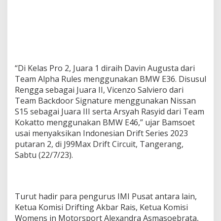
u
t
a
r
a
n
2
“Di Kelas Pro 2, Juara 1 diraih Davin Augusta dari
Team Alpha Rules menggunakan BMW E36. Disusul
Rengga sebagai Juara II, Vicenzo Salviero dari
Team Backdoor Signature menggunakan Nissan
S15 sebagai Juara III serta Arsyah Rasyid dari Team
Kokatto menggunakan BMW E46,” ujar Bamsoet
usai menyaksikan Indonesian Drift Series 2023
putaran 2, di J99Max Drift Circuit, Tangerang,
Sabtu (22/7/23).
Turut hadir para pengurus IMI Pusat antara lain,
Ketua Komisi Drifting Akbar Rais, Ketua Komisi
Womens in Motorsport Alexandra Asmasoebrata,