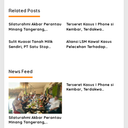
i
g
Related Posts
a
s
Silaturahmi Akbar Perantau
Terseret Kasus I Phone si
Minang Tangerang,
Kembar, Terdakwa
i
Meningkatkan Ekonomi
Hadirkan Ahli Pidana Asst.
p
Kreatif
Prof. Dr. Dwi Seno
Sulit Kuasai Tanah Milik
Aliansi LSM Kawal Kasus
Sendiri, PT Satu Stop
Pelecehan Terhadap
o
Sukses Kirim Surat Terbuka
Wartawan
s
ke Presiden dan Kapolri
News Feed
Terseret Kasus I Phone si
Kembar, Terdakwa
Hadirkan Ahli Pidana Asst.
Prof. Dr. Dwi Seno
Silaturahmi Akbar Perantau
Minang Tangerang,
Meningkatkan Ekonomi