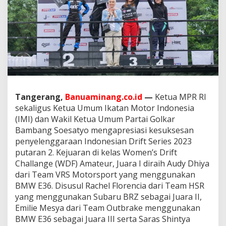
a
m
s
o
e
t
R
a
i
h
J
Tangerang,
Banuaminang.co.id
—
Ketua MPR RI
u
sekaligus Ketua Umum Ikatan Motor Indonesia
a
(IMI) dan Wakil Ketua Umum Partai Golkar
r
Bambang Soesatyo mengapresiasi kesuksesan
a
penyelenggaraan Indonesian Drift Series 2023
4
W
putaran 2. Kejuaran di kelas Women’s Drift
o
Challange (WDF) Amateur, Juara I diraih Audy Dhiya
m
dari Team VRS Motorsport yang menggunakan
e
BMW E36. Disusul Rachel Florencia dari Team HSR
n
'
yang menggunakan Subaru BRZ sebagai Juara II,
s
Emilie Mesya dari Team Outbrake menggunakan
D
BMW E36 sebagai Juara III serta Saras Shintya
r