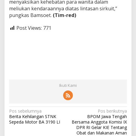
menyaksikan kehebatan para wanita dalam
meliukan kendaraannya diatas lintasan sirkuit,”
pungkas Bamsoet.
(Tim-red)
Post Views:
771
Ikuti Kami
N
Pos sebelumnya
Pos berikutnya
Berita Kehilangan STNK
BPOM Jawa Tengah
a
Sepeda Motor BA 3190 LI
Bersama Anggota Komisi IX
v
DPR RI Gelar KIE Tentang
Obat dan Makanan Aman