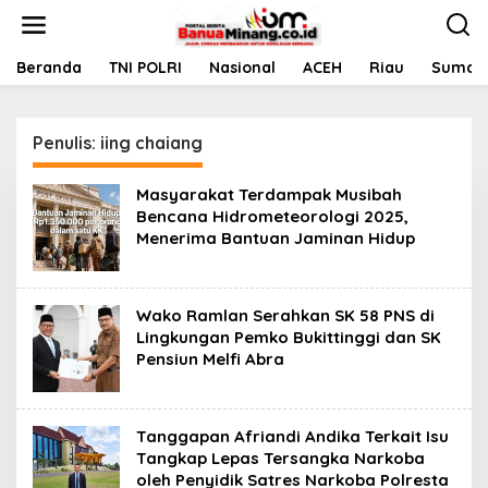
L
e
w
a
Beranda
TNI POLRI
Nasional
ACEH
Riau
Sumate
t
i
k
Penulis:
iing chaiang
e
k
o
Masyarakat Terdampak Musibah
n
Bencana Hidrometeorologi 2025,
t
Menerima Bantuan Jaminan Hidup
e
n
Wako Ramlan Serahkan SK 58 PNS di
Lingkungan Pemko Bukittinggi dan SK
Pensiun Melfi Abra
Tanggapan Afriandi Andika Terkait Isu
Tangkap Lepas Tersangka Narkoba
oleh Penyidik Satres Narkoba Polresta