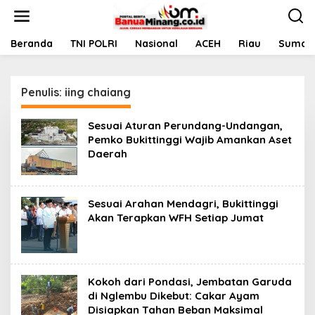
L
e
w
a
Beranda
TNI POLRI
Nasional
ACEH
Riau
Sumate
t
i
k
Penulis:
iing chaiang
e
k
o
Sesuai Aturan Perundang-Undangan,
n
Pemko Bukittinggi Wajib Amankan Aset
t
Daerah
e
n
Sesuai Arahan Mendagri, Bukittinggi
Akan Terapkan WFH Setiap Jumat
Kokoh dari Pondasi, Jembatan Garuda
di Nglembu Dikebut: Cakar Ayam
Disiapkan Tahan Beban Maksimal