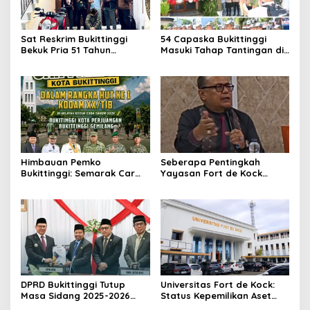
Sat Reskrim Bukittinggi
54 Capaska Bukittinggi
Bekuk Pria 51 Tahun
Masuki Tahap Tantingan di
Terduga Pencuri Honda
Desa Bahagia
Scoopy
Himbauan Pemko
Seberapa Pentingkah
Bukittinggi: Semarak Car
Yayasan Fort de Kock
Free Day dalam Rangka
Mendongkrak
HUT ke I Komando Daerah
Perekonomian Masyarakat
Militer (KODAM) XX/Tuanku
Jam Gadang?
Imam Bonjol
DPRD Bukittinggi Tutup
Universitas Fort de Kock:
Masa Sidang 2025-2026
Status Kepemilikan Aset
Dan Buka Masa Sidang
Tanah yang Sah Adalah