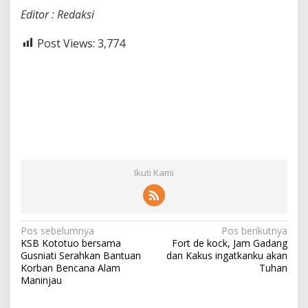
Editor : Redaksi
Post Views:
3,774
Ikuti Kami
N
Pos sebelumnya
Pos berikutnya
KSB Kototuo bersama
Fort de kock, Jam Gadang
a
Gusniati Serahkan Bantuan
dan Kakus ingatkanku akan
v
Korban Bencana Alam
Tuhan
Maninjau
i