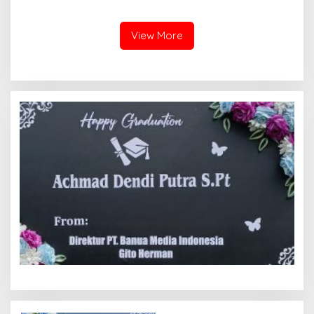
2026-2027, Wako Ramlan
Milik Yayasan Berdasarkan
Beri Apresiasi
Putusan Mahkamah Agung
Nomor 2108/K/Pdt/2022
View More