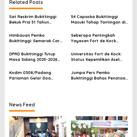
g
Related Posts
a
s
Sat Reskrim Bukittinggi
54 Capaska Bukittinggi
Bekuk Pria 51 Tahun
Masuki Tahap Tantingan di
i
Terduga Pencuri Honda
Desa Bahagia
p
Scoopy
Himbauan Pemko
Seberapa Pentingkah
Bukittinggi: Semarak Car
Yayasan Fort de Kock
o
Free Day dalam Rangka
Mendongkrak
s
HUT ke I Komando Daerah
Perekonomian Masyarakat
DPRD Bukittinggi Tutup
Universitas Fort de Kock:
Militer (KODAM) XX/Tuanku
Jam Gadang?
Masa Sidang 2025-2026
Status Kepemilikan Aset
Imam Bonjol
Dan Buka Masa Sidang
Tanah yang Sah Adalah
2026-2027, Wako Ramlan
Milik Yayasan Berdasarkan
Kodim 0308/Padang
Jumpa Pers Pemko
Beri Apresiasi
Putusan Mahkamah Agung
Pariaman Gelar Doa
Bukittinggi Bahas Penataan
Nomor 2108/K/Pdt/2022
Bersama Sambut HUT ke-1
Kota hingga Polemik Lahan
Kodam XX/Tuanku Imam
Kampus UFDK
Bonjol
News Feed