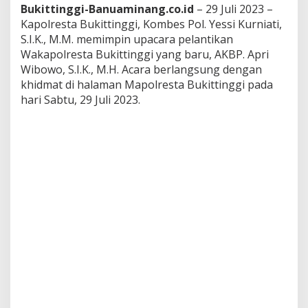
n
Bukittinggi-Banuaminang.co.id
– 29 Juli 2023 –
g
Kapolresta Bukittinggi, Kombes Pol. Yessi Kurniati,
g
S.I.K., M.M. memimpin upacara pelantikan
i
Wakapolresta Bukittinggi yang baru, AKBP. Apri
A
Wibowo, S.I.K., M.H. Acara berlangsung dengan
K
B
khidmat di halaman Mapolresta Bukittinggi pada
P
hari Sabtu, 29 Juli 2023.
.
A
p
r
i
W
i
b
o
w
o
,
S
.
I
.
K