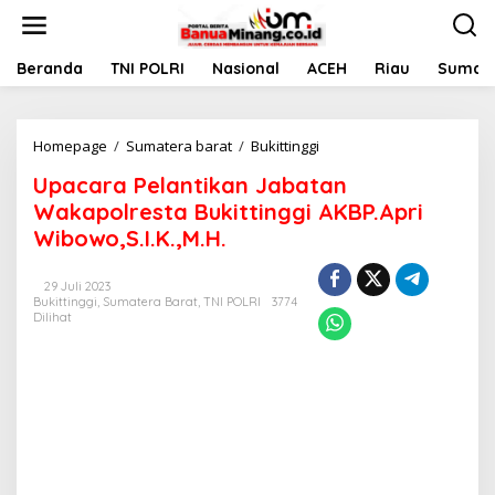
L
e
w
a
Beranda
TNI POLRI
Nasional
ACEH
Riau
Sumate
t
i
k
Homepage
/
Sumatera barat
/
Bukittinggi
U
e
p
k
Upacara Pelantikan Jabatan
a
o
c
n
Wakapolresta Bukittinggi AKBP.Apri
a
t
Wibowo,S.I.K.,M.H.
r
e
a
n
P
29 Juli 2023
Bukittinggi
,
Sumatera Barat
,
TNI POLRI
3774
e
Dilihat
l
a
n
t
i
k
a
n
J