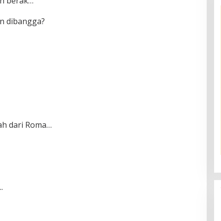
an berak…
n dibangga?
ah dari Roma…
.