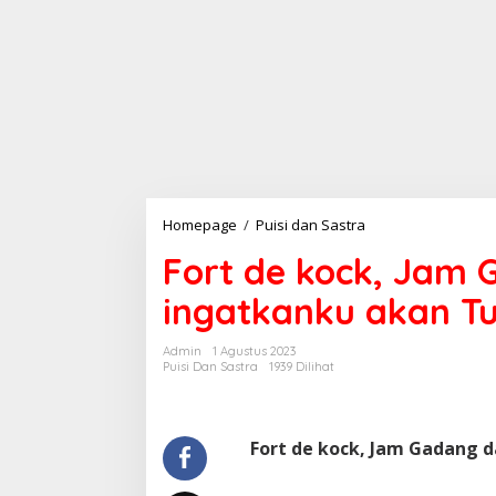
Homepage
/
Puisi dan Sastra
F
o
Fort de kock, Jam
r
t
ingatkanku akan T
d
e
k
Admin
1 Agustus 2023
o
Puisi Dan Sastra
1939 Dilihat
c
k
,
J
Fort de kock, Jam Gadang 
a
m