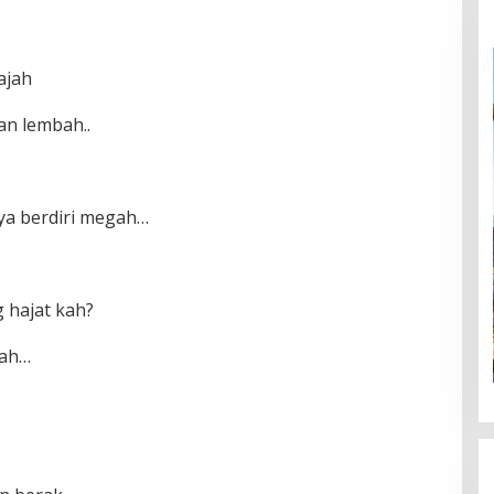
ajah
dan lembah..
nya berdiri megah…
 hajat kah?
kah…