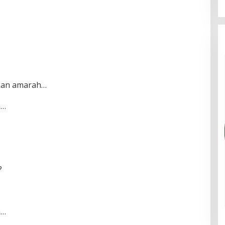
kan amarah…
h…
?
h…