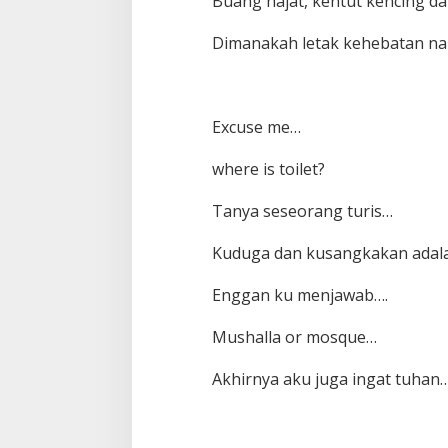
Buang hajat, kentut kencing d
Dimanakah letak kehebatan na
Excuse me…
where is toilet?
Tanya seseorang turis…
Kuduga dan kusangkakan adal
Enggan ku menjawab….
Mushalla or mosque…
Akhirnya aku juga ingat tuhan…