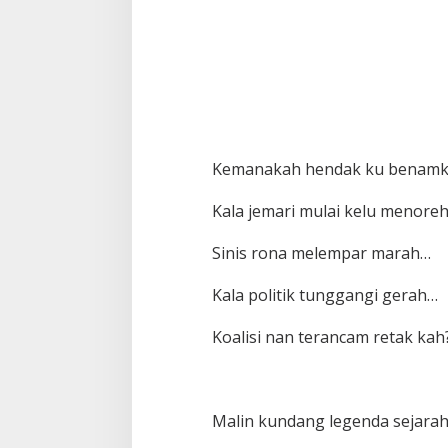
k
a
n
T
u
h
a
n
Kemanakah hendak ku benam
Kala jemari mulai kelu menore
Sinis rona melempar marah…
Kala politik tunggangi gerah…
Koalisi nan terancam retak kah
Malin kundang legenda sejara