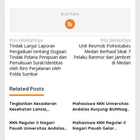
Ikuti Kami
N
Pos sebelumnya
Pos berikutnya
Tindak Lanjut Laporan
Unit Resmob Polrestabes
a
Pengaduan tentang Dugaan
Medan Berhasil Sikat 7
v
Tindak Pidana Penipuan dan
Pelaku Ranmor dan Jambret
Pemalsuan Surat/Identitas
di Medan
i
oleh Biro Perjalanan oleh
Polda Sumbar
g
a
Related Posts
s
i
Tingkatkan Kesadaran
Mahasiswa KKN Universitas
p
Kesehatan Lansia,
Andalas Kunjungi BUMNag
Mahasiswa KKN Universitas
Ayam Petelur Nagari
o
Andalas Reguler II Gelar
Pauah, Pelajari Upaya
KKN Reguler II Nagari
Mahasiswa KKN Reguler II
Edukasi Bahaya Hipertensi
Mewujudkan Ketahanan
s
Pauah Universitas Andalas
Nagari Pauah Gelar
di Nagari Pauah
Pangan Berkelanjutan
Jalin Sinergi dengan KPU
Lokakarya, Bahas Program
Pasaman, Matangkan
Kerja Atasi Permasalahan