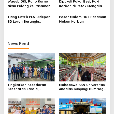
Wagub DKI, Rano Karno
Dipukuli Pakai Besi, Kaki
Persiapan Sosialisasi
Sampah
akan Pulang ke Pasaman
Korban di Petok Mengalami
Pendidikan Pemilih di SMA
Patah
Negeri 1 Lubuk Sikaping
Tiang Listrik PLN Didepan
Pasar Malam HUT Pasaman
SD Lurah Berangin
Makan Korban
Tumbang
News Feed
Tingkatkan Kesadaran
Mahasiswa KKN Universitas
Kesehatan Lansia,
Andalas Kunjungi BUMNag
Mahasiswa KKN Universitas
Ayam Petelur Nagari
Andalas Reguler II Gelar
Pauah, Pelajari Upaya
Edukasi Bahaya Hipertensi
Mewujudkan Ketahanan
di Nagari Pauah
Pangan Berkelanjutan