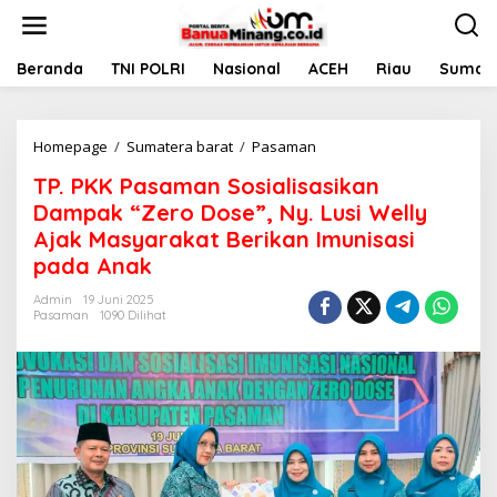
L
e
w
a
Beranda
TNI POLRI
Nasional
ACEH
Riau
Sumate
t
i
k
Homepage
/
Sumatera barat
/
Pasaman
T
e
P
k
TP. PKK Pasaman Sosialisasikan
.
o
P
n
Dampak “Zero Dose”, Ny. Lusi Welly
K
t
Ajak Masyarakat Berikan Imunisasi
K
e
pada Anak
P
n
a
Admin
19 Juni 2025
s
Pasaman
1090 Dilihat
a
m
a
n
S
o
s
i
a