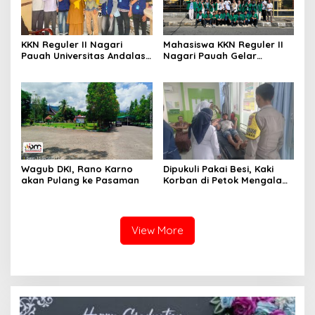
KKN Reguler II Nagari
Mahasiswa KKN Reguler II
Pauah Universitas Andalas
Nagari Pauah Gelar
Jalin Sinergi dengan KPU
Lokakarya, Bahas Program
Pasaman, Matangkan
Kerja Atasi Permasalahan
Persiapan Sosialisasi
Sampah
Pendidikan Pemilih di SMA
Negeri 1 Lubuk Sikaping
Wagub DKI, Rano Karno
Dipukuli Pakai Besi, Kaki
akan Pulang ke Pasaman
Korban di Petok Mengalami
Patah
View More