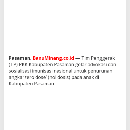
,
N
y
.
L
u
s
i
W
e
l
Pasaman,
BanuMinang.co.id
—
Tim Penggerak
l
(TP) PKK Kabupaten Pasaman gelar advokasi dan
y
sosialisasi imunisasi nasional untuk penurunan
A
j
angka ‘zero dose’ (nol dosis) pada anak di
a
Kabupaten Pasaman.
k
M
a
s
y
a
r
a
k