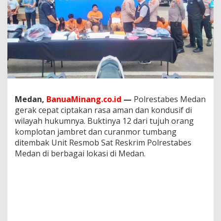
b
e
s
M
e
d
a
n
B
e
r
Medan,
BanuaMinang.co.id
—
Polrestabes Medan
h
gerak cepat ciptakan rasa aman dan kondusif di
a
s
wilayah hukumnya. Buktinya 12 dari tujuh orang
i
komplotan jambret dan curanmor tumbang
l
ditembak Unit Resmob Sat Reskrim Polrestabes
S
Medan di berbagai lokasi di Medan.
i
k
a
t
7
P
e
l