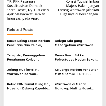
TP. PKK Pasaman
Komisi Yudisial Imbau
a
Sosialisasikan Dampak
Majelis Hakim Jangan
v
“Zero Dose”, Ny. Lusi Welly
Larang Wartawan Jalankan
Ajak Masyarakat Berikan
Tugasnya di Persidangan
i
Imunisasi pada Anak
g
Related Posts
a
s
Kasus Saling Lapor Korban
Diduga Ada yang
i
Pencurian dan Pelaku,
Menargetkan Wartawan
p
Ketua DPW FRN Sumut Roy
Leo Sembiring Jadi
Nasution Minta
Tersangka dan Dpo Karena
Ternyata, Penangguhan
Demo Bawa BH ke
o
Kapolrestabes Medan
Membantu Polisi
Penahanan Korban
Polrestabes Medan Bukan
Tempuh Restorative Justice
Menangkap Maling di Toko
s
Pencurian Jadi Tersangka
untuk Melecehkan Siapa
agar Konflik Tak Berlarut-
Usaha Keluarganya
di Polrestabes Medan
Pun, Melainkan Simbol Kritik
Jelang HUT ke-81 RI,
Keluarga Korban Pencurian
larut
Setelah Membantu Polisi
dan Rasa Kecewa
Wartawan Korban
Minta Komisi III DPR RI
Menangkap Maling Atas
Lambatnya Penanganan
Pencurian yang Membantu
Pantau Penanganan
Atensi Ketua Komisi III DPR
Pekara di Polrestabes
Polisi Menangkap Pelaku
Laporan Dugaan Penipuan
Ketua FRN Sumut Bung Roy
Wartawan di Medan
RI Bapak Habiburokhman
Medan
Jadi Tersangka Berharap
Bermodus Surat
Nasution Dukung Kapolda
Nangkap Maling Masuk
Perhatian Presiden
Perdamaian dan Dugaan
Sumut dan Kapolrestabes
Penjara dan DPO, Ibu
Prabowo
Fitnah Terkait Tuduhan
Medan Tangkap Terlapor
Bersama Dua Anaknya
Pemerasan Rp250 Juta
Kasus Dugaan Penipuan
yang Masih Kecil Minta
dan Fitnah
Tolong Prabowo Subianto