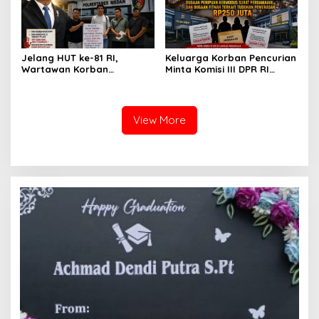
RI Bapak Habiburokhman
Medan
Jelang HUT ke-81 RI,
Keluarga Korban Pencurian
Wartawan Korban
Minta Komisi III DPR RI
Pencurian yang Membantu
Pantau Penanganan
Polisi Menangkap Pelaku
Laporan Dugaan Penipuan
Jadi Tersangka Berharap
Bermodus Surat
Perhatian Presiden
Perdamaian dan Dugaan
View More
Prabowo
Fitnah Terkait Tuduhan
Pemerasan Rp250 Juta