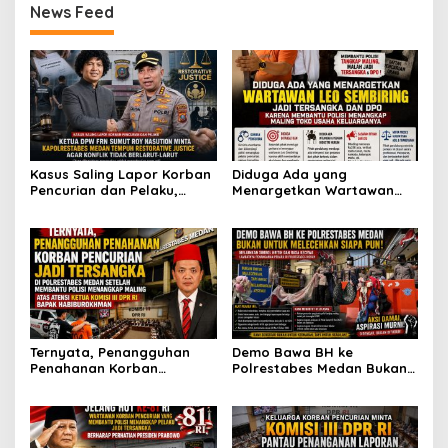
News Feed
dan DPR RI
Kasus Saling Lapor Korban
Diduga Ada yang
Pencurian dan Pelaku,
Menargetkan Wartawan
Ketua DPW FRN Sumut Roy
Leo Sembiring Jadi
Nasution Minta
Tersangka dan Dpo Karena
Kapolrestabes Medan
Membantu Polisi
Tempuh Restorative Justice
Menangkap Maling di Toko
agar Konflik Tak Berlarut-
Usaha Keluarganya
larut
Ternyata, Penangguhan
Demo Bawa BH ke
Penahanan Korban
Polrestabes Medan Bukan
Pencurian Jadi Tersangka
untuk Melecehkan Siapa
di Polrestabes Medan
Pun, Melainkan Simbol Kritik
Setelah Membantu Polisi
dan Rasa Kecewa
Menangkap Maling Atas
Lambatnya Penanganan
Atensi Ketua Komisi III DPR
Pekara di Polrestabes