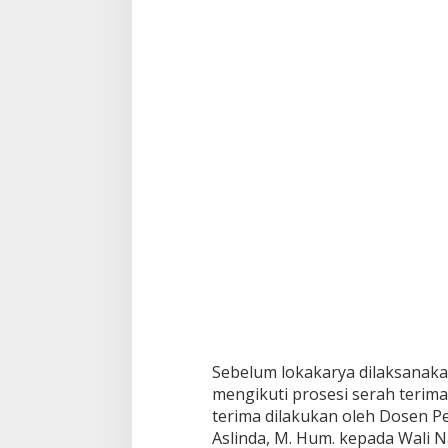
A
t
a
s
i
P
e
r
m
a
s
a
l
a
h
a
n
S
a
m
Sebelum lokakarya dilaksanaka
p
a
mengikuti prosesi serah terima
h
terima dilakukan oleh Dosen P
Aslinda, M. Hum. kepada Wali 