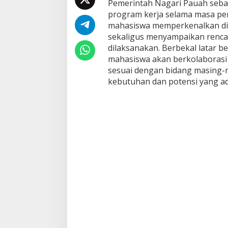
Pemerintah Nagari Pauah seba
k
program kerja selama masa peng
a
k
mahasiswa memperkenalkan dir
a
sekaligus menyampaikan renca
r
dilaksanakan. Berbekal latar 
y
mahasiswa akan berkolaborasi
a
,
sesuai dengan bidang masing-
B
kebutuhan dan potensi yang ad
a
h
a
s
P
r
o
g
r
a
m
K
e
r
j
a