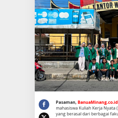
g
u
l
e
r
I
I
N
a
g
a
r
i
P
a
u
a
h
G
e
l
a
Pasaman,
BanuaMinang.co.id
r
mahasiswa Kuliah Kerja Nyata (
L
yang berasal dari berbagai fa
o