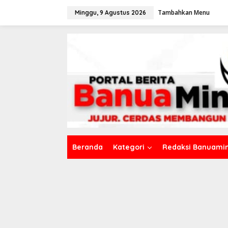
L
Tambahkan Menu
e
Minggu, 9 Agustus 2026
w
a
t
i
k
e
k
o
n
t
e
n
Beranda
Kategori
Redaksi Banuamin