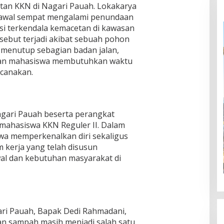
atan KKN di Nagari Pauah. Lokakarya
h awal sempat mengalami penundaan
si terkendala kemacetan di kawasan
sebut terjadi akibat sebuah pohon
menutup sebagian badan jalan,
gan mahasiswa membutuhkan waktu
ncanakan.
Nagari Pauah beserta perangkat
 mahasiswa KKN Reguler II. Dalam
wa memperkenalkan diri sekaligus
kerja yang telah disusun
wal dan kebutuhan masyarakat di
ri Pauah, Bapak Dedi Rahmadani,
 sampah masih menjadi salah satu