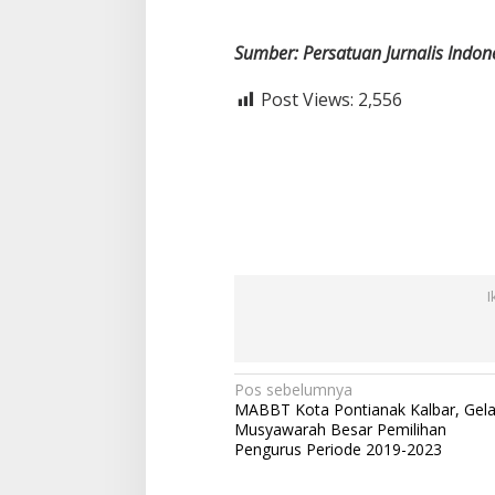
Sumber: Persatuan Jurnalis Indon
Post Views:
2,556
I
N
Pos sebelumnya
MABBT Kota Pontianak Kalbar, Gela
a
Musyawarah Besar Pemilihan
v
Pengurus Periode 2019-2023
i