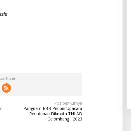
esia
kuti Kami
Pos berikutnya
r
Pangdam I/BB Pimpin Upacara
Penutupan Dikmata TNI AD
Gelombang I 2023