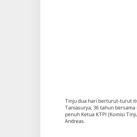
t
a
b
e
s
S
u
r
a
b
a
y
a
Tinju dua hari berturut-turut 
Taniasurya, 36 tahun bersama
penuh Ketua KTPI (Komisi Tinju
Andreas.