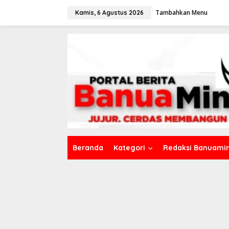
L
Tambahkan Menu
e
Kamis, 6 Agustus 2026
w
a
t
i
k
e
k
o
n
t
e
n
Beranda
Kategori
Redaksi Banuamin