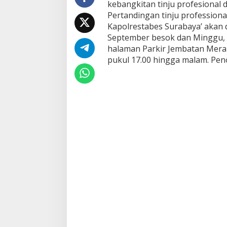
kebangkitan tinju profesional d
e
r
Pertandingan tinju professiona
F
Kapolrestabes Surabaya’ akan 
i
September besok dan Minggu, 
g
halaman Parkir Jembatan Merah
h
t
pukul 17.00 hingga malam. Penont
:
S
a
b
u
k
E
m
a
s
K
a
p
o
l
r
e
s