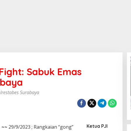
 Fight: Sabuk Emas
abaya
olrestabes Surabaya
Ketua PJI
d
~~
29/9/2023 ; Rangkaian “gong”