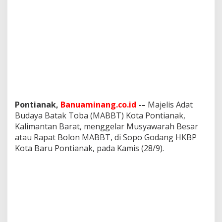
a
r
P
e
m
i
l
i
h
a
n
P
Pontianak,
Banuaminang.co.id
-–
Majelis Adat
e
Budaya Batak Toba (MABBT) Kota Pontianak,
n
Kalimantan Barat, menggelar Musyawarah Besar
g
atau Rapat Bolon MABBT, di Sopo Godang HKBP
u
Kota Baru Pontianak, pada Kamis (28/9).
r
u
s
P
e
r
i
o
d