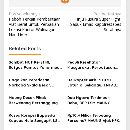
N
Pos sebelumnya
Pos berikutnya
Heboh Terkait Pemberitaan
Tinju Pusura Super Fight:
a
Alat Berat untuk Perbaikan
Sabuk Emas Kapolrestabes
v
Lokasi Kantor Walinagari
Surabaya
Nan Limo
i
g
Related Posts
a
s
Sambut HUT Ke-81 RI,
Peduli Kesehatan
Satgas Pamtas Yonarmed
Masyarakat Perbatasan,
i
13/Nanggala Bersama
Pos Mentari Satgas Pamtas
p
Warga Badau Kibarkan
Yonarmed 13/Nanggala
Gagalkan Peredaran
Helikopter Airbus H130
Merah Putih Sepanjang 4
Gelar Pelayanan Medis
Narkoba Skala Besar,
Jatuh di Sekadau, TNI AD
o
KM di Jalan Raya
Door-to-Door di Desa
Kodam XII/Tpr Amankan
Kerahkan 209 Personel
Perbatasan
Badau
s
21,4 Kg Sabu dan Serahkan
untuk Pencarian dan
Maung Desak Pihak
Dua Nyawa Tertimbun
WNA Malaysia ke BNNP
Evakuasi
Berwenang Bertanggung
Debu, DPP LSM MAUNG:
Kalbar
Jawab atas Kaburnya
Sistem K3 Harus Jadi
Tahanan Kejari Pontianak
Prioritas Tak Bisa Ditawar
Kasus Korupsi Bappeda
Rp10,4 Miliar Terbuang
Kapuas Hulu Senyap?, LSM
Percuma? MAUNG Ajak KPK
MAUNG Minta KPK Tindak
dan Kejati Selidiki Proyek