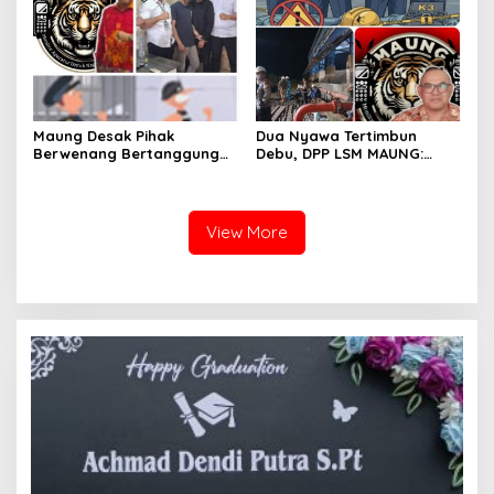
WNA Malaysia ke BNNP
Evakuasi
Kalbar
Maung Desak Pihak
Dua Nyawa Tertimbun
Berwenang Bertanggung
Debu, DPP LSM MAUNG:
Jawab atas Kaburnya
Sistem K3 Harus Jadi
Tahanan Kejari Pontianak
Prioritas Tak Bisa Ditawar
View More