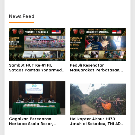
Tegas Berdasarkan Aturan
Air Bersih di Bengkayang
Hukum
News Feed
Sambut HUT Ke-81 RI,
Peduli Kesehatan
Satgas Pamtas Yonarmed
Masyarakat Perbatasan,
13/Nanggala Bersama
Pos Mentari Satgas Pamtas
Warga Badau Kibarkan
Yonarmed 13/Nanggala
Merah Putih Sepanjang 4
Gelar Pelayanan Medis
KM di Jalan Raya
Door-to-Door di Desa
Perbatasan
Badau
Gagalkan Peredaran
Helikopter Airbus H130
Narkoba Skala Besar,
Jatuh di Sekadau, TNI AD
Kodam XII/Tpr Amankan
Kerahkan 209 Personel
21,4 Kg Sabu dan Serahkan
untuk Pencarian dan