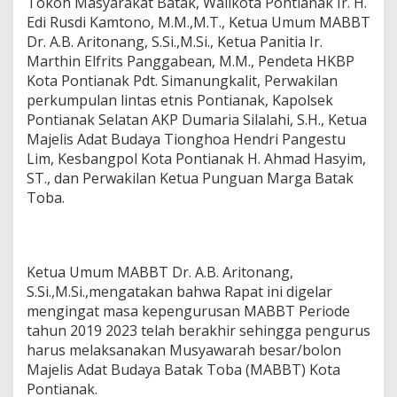
Tokoh Masyarakat Batak, Walikota Pontianak Ir. H.
Edi Rusdi Kamtono, M.M.,M.T., Ketua Umum MABBT
Dr. A.B. Aritonang, S.Si.,M.Si., Ketua Panitia Ir.
Marthin Elfrits Panggabean, M.M., Pendeta HKBP
Kota Pontianak Pdt. Simanungkalit, Perwakilan
perkumpulan lintas etnis Pontianak, Kapolsek
Pontianak Selatan AKP Dumaria Silalahi, S.H., Ketua
Majelis Adat Budaya Tionghoa Hendri Pangestu
Lim, Kesbangpol Kota Pontianak H. Ahmad Hasyim,
ST., dan Perwakilan Ketua Punguan Marga Batak
Toba.
Ketua Umum MABBT Dr. A.B. Aritonang,
S.Si.,M.Si.,mengatakan bahwa Rapat ini digelar
mengingat masa kepengurusan MABBT Periode
tahun 2019 2023 telah berakhir sehingga pengurus
harus melaksanakan Musyawarah besar/bolon
Majelis Adat Budaya Batak Toba (MABBT) Kota
Pontianak.