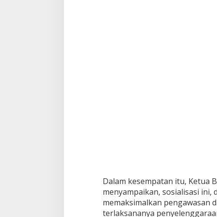
k
a
d
a
B
e
r
i
n
t
e
g
r
i
t
a
s
Dalam kesempatan itu, Ketua Ba
menyampaikan, sosialisasi ini,
memaksimalkan pengawasan da
terlaksananya penyelenggaraan