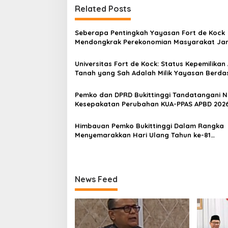
i
Related Posts
g
a
Seberapa Pentingkah Yayasan Fort de Kock
s
Mendongkrak Perekonomian Masyarakat Ja
Gadang?
i
Universitas Fort de Kock: Status Kepemilikan
p
Tanah yang Sah Adalah Milik Yayasan Berda
Putusan Mahkamah Agung Nomor 2108/K/Pd
o
Pemko dan DPRD Bukittinggi Tandatangani 
s
Kesepakatan Perubahan KUA-PPAS APBD 202
Himbauan Pemko Bukittinggi Dalam Rangka
Menyemarakkan Hari Ulang Tahun ke-81
Kemerdekaan Republik Indonesia
News Feed