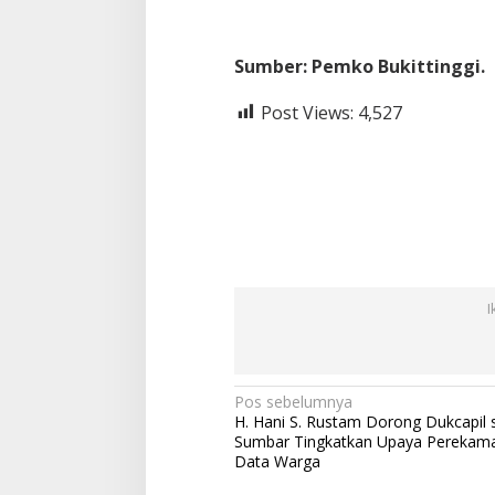
Sumber: Pemko Bukittinggi.
Post Views:
4,527
I
N
Pos sebelumnya
H. Hani S. Rustam Dorong Dukcapil 
a
Sumbar Tingkatkan Upaya Perekam
v
Data Warga