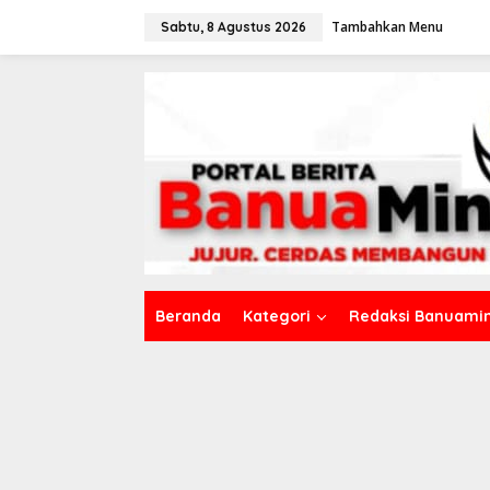
L
Tambahkan Menu
e
Sabtu, 8 Agustus 2026
w
a
t
i
k
e
k
o
n
t
e
n
Beranda
Kategori
Redaksi Banuamin