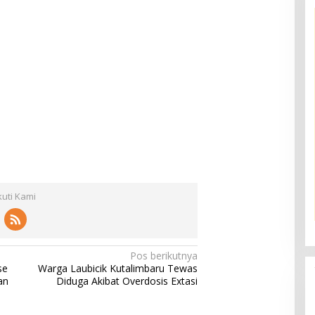
kuti Kami
Pos berikutnya
se
Warga Laubicik Kutalimbaru Tewas
an
Diduga Akibat Overdosis Extasi