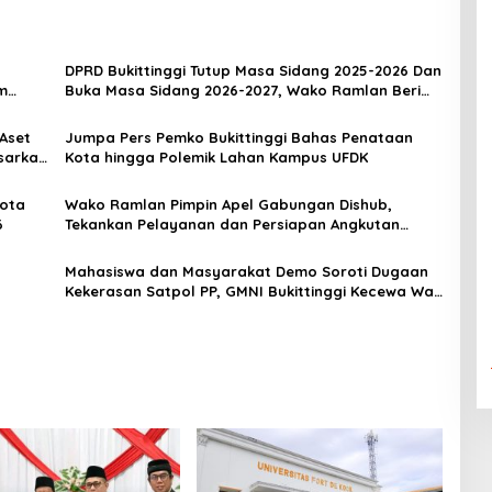
DPRD Bukittinggi Tutup Masa Sidang 2025-2026 Dan
m
Buka Masa Sidang 2026-2027, Wako Ramlan Beri
Apresiasi
 Aset
Jumpa Pers Pemko Bukittinggi Bahas Penataan
sarkan
Kota hingga Polemik Lahan Kampus UFDK
t/2022
Nota
Wako Ramlan Pimpin Apel Gabungan Dishub,
6
Tekankan Pelayanan dan Persiapan Angkutan
Gratis Pelajar
Mahasiswa dan Masyarakat Demo Soroti Dugaan
Kekerasan Satpol PP, GMNI Bukittinggi Kecewa Wali
Kota dan DPRD Tak Hadir Temui Massa Aksi