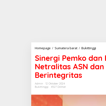
Homepage
/
Sumatera barat
/
Bukittinggi
S
i
Sinergi Pemko dan 
n
e
Netralitas ASN dan
r
g
Berintegritas
i
P
e
Admin
12 Oktober 2024
m
Bukittinggi
4527 Dilihat
k
o
d
a