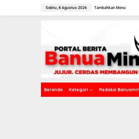
L
Tambahkan Menu
e
Sabtu, 8 Agustus 2026
w
a
t
i
k
e
k
o
n
t
e
n
Beranda
Kategori
Redaksi Banuamin