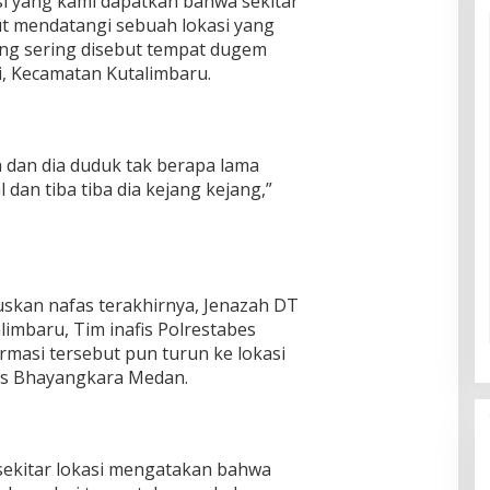
i yang kami dapatkan bahwa sekitar
ut mendatangi sebuah lokasi yang
ng sering disebut tempat dugem
i, Kecamatan Kutalimbaru.
a dan dia duduk tak berapa lama
dan tiba tiba dia kejang kejang,”
kan nafas terakhirnya, Jenazah DT
imbaru, Tim inafis Polrestabes
masi tersebut pun turun ke lokasi
s Bhayangkara Medan.
sekitar lokasi mengatakan bahwa