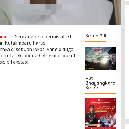
Ketua PJI
.id
—
Seorang pria berinisial DT
an Kutalimbaru harus
nya di sebuah lokasi yang diduga
tu 12 Oktober 2024 sekitar pukul
s pil ekstasi.
Hut
Bhayangkara
Ke-77