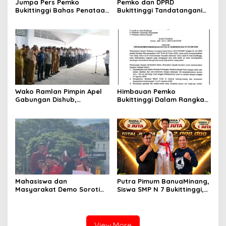
Jumpa Pers Pemko
Pemko dan DPRD
Bukittinggi Bahas Penataan
Bukittinggi Tandatangani
Kota hingga Polemik Lahan
Nota Kesepakatan
Kampus UFDK
Perubahan KUA-PPAS APBD
2026
Wako Ramlan Pimpin Apel
Himbauan Pemko
Gabungan Dishub,
Bukittinggi Dalam Rangka
Tekankan Pelayanan dan
Menyemarakkan Hari Ulang
Persiapan Angkutan Gratis
Tahun ke-81 Kemerdekaan
Pelajar
Republik Indonesia
Mahasiswa dan
Putra Pimum BanuaMinang,
Masyarakat Demo Soroti
Siswa SMP N 7 Bukittinggi,
Dugaan Kekerasan Satpol
Raih Medali Emas Kelas
PP, GMNI Bukittinggi
Festival Komite Pemula
Kecewa Wali Kota dan
Berat 40 Kg dalam
DPRD Tak Hadir Temui
Kejuaraan Karate Jam
View More