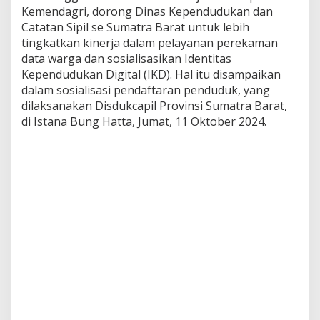
k
Kemendagri, dorong Dinas Kependudukan dan
a
Catatan Sipil se Sumatra Barat untuk lebih
n
tingkatkan kinerja dalam pelayanan perekaman
U
data warga dan sosialisasikan Identitas
p
a
Kependudukan Digital (IKD). Hal itu disampaikan
y
dalam sosialisasi pendaftaran penduduk, yang
a
dilaksanakan Disdukcapil Provinsi Sumatra Barat,
P
di Istana Bung Hatta, Jumat, 11 Oktober 2024.
e
r
e
k
a
m
a
n
D
a
t
a
W
a
r
g