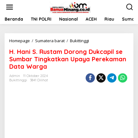
L
e
w
a
Beranda
TNI POLRI
Nasional
ACEH
Riau
Sumate
t
i
k
Homepage
/
Sumatera barat
/
Bukittinggi
H
e
.
k
H. Hani S. Rustam Dorong Dukcapil se
H
o
a
n
Sumbar Tingkatkan Upaya Perekaman
n
t
Data Warga
i
e
S
n
Admin
11 Oktober 2024
.
Bukittinggi
3841 Dilihat
R
u
s
t
a
m
D
o
r
o