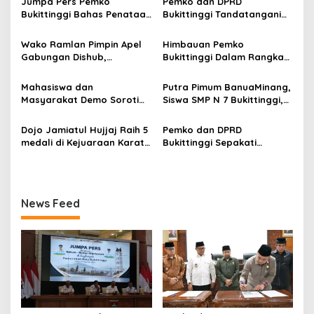
s
Jumpa Pers Pemko
Pemko dan DPRD
Bukittinggi Bahas Penataan
Bukittinggi Tandatangani
i
Kota hingga Polemik Lahan
Nota Kesepakatan
p
Kampus UFDK
Perubahan KUA-PPAS APBD
Wako Ramlan Pimpin Apel
Himbauan Pemko
2026
Gabungan Dishub,
Bukittinggi Dalam Rangka
o
Tekankan Pelayanan dan
Menyemarakkan Hari Ulang
s
Persiapan Angkutan Gratis
Tahun ke-81 Kemerdekaan
Mahasiswa dan
Putra Pimum BanuaMinang,
Pelajar
Republik Indonesia
Masyarakat Demo Soroti
Siswa SMP N 7 Bukittinggi,
Dugaan Kekerasan Satpol
Raih Medali Emas Kelas
PP, GMNI Bukittinggi
Festival Komite Pemula
Dojo Jamiatul Hujjaj Raih 5
Pemko dan DPRD
Kecewa Wali Kota dan
Berat 40 Kg dalam
medali di Kejuaraan Karate
Bukittinggi Sepakati
DPRD Tak Hadir Temui
Kejuaraan Karate Jam
Jam Gadang Inkanas Se-
Perubahan Perda Pajak
Massa Aksi
Gadang Inkanas Bukittinggi
Sumatra Barat 2026
dan Retribusi Daerah
News Feed