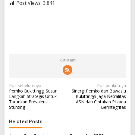
Post Views:
3,841
Ikuti Kami
N
Pos sebelumnya
Pos berikutnya
Pemko Bukittinggi Susun
Sinergi Pemko dan Bawaslu
a
Langkah Strategis Untuk
Bukittinggi Jaga Netralitas
v
Turunkan Prevalensi
ASN dan Ciptakan Pilkada
Stunting
Berintegritas
i
g
Related Posts
a